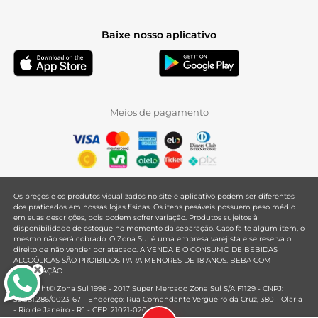
Baixe nosso aplicativo
Meios de pagamento
Os preços e os produtos visualizados no site e aplicativo podem ser diferentes
dos praticados em nossas lojas físicas. Os itens pesáveis possuem peso médio
em suas descrições, pois podem sofrer variação. Produtos sujeitos à
disponibilidade de estoque no momento da separação. Caso falte algum item, o
mesmo não será cobrado. O Zona Sul é uma empresa varejista e se reserva o
direito de não vender por atacado. A VENDA E O CONSUMO DE BEBIDAS
ALCOÓLICAS SÃO PROIBIDOS PARA MENORES DE 18 ANOS. BEBA COM
MODERAÇÃO.
Copyright© Zona Sul 1996 - 2017 Super Mercado Zona Sul S/A F1129 - CNPJ:
33.381.286/0023-67 - Endereço: Rua Comandante Vergueiro da Cruz, 380 - Olaria
- Rio de Janeiro - RJ - CEP: 21021-020