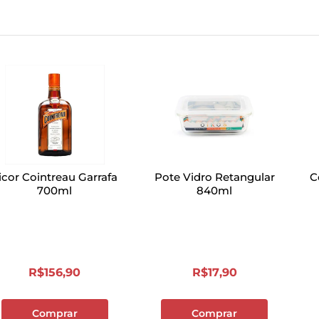
icor Cointreau Garrafa
Pote Vidro Retangular
C
700ml
840ml
R$
156
,
90
R$
17
,
90
Comprar
Comprar