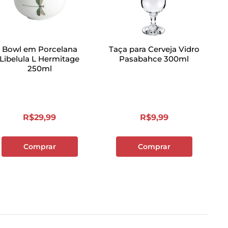
Bowl em Porcelana
Taça para Cerveja Vidro
Libelula L Hermitage
Pasabahce 300ml
250ml
R$
29
,
99
R$
9
,
99
Comprar
Comprar