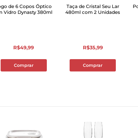
ogo de 6 Copos Óptico
Taça de Cristal Seu Lar
Po
m Vidro Dynasty 380ml
480ml com 2 Unidades
R$
49
,
99
R$
35
,
99
Comprar
Comprar