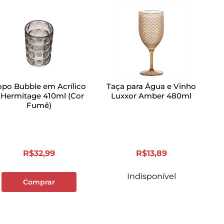
po Bubble em Acrílico
Taça para Água e Vinho
 Hermitage 410ml (Cor
Luxxor Amber 480ml
Fumê)
R$
32
,
99
R$
13
,
89
Indisponível
Comprar