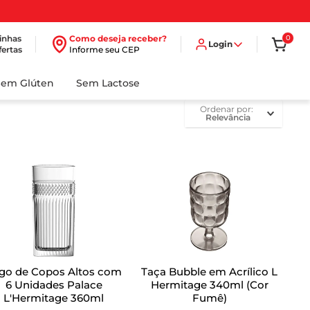
inhas
Como deseja receber?
0
Login
fertas
Informe seu CEP
Sem Glúten
Sem Lactose
ordenar por
Relevância
go de Copos Altos com
Taça Bubble em Acrílico L
6 Unidades Palace
Hermitage 340ml (Cor
L'Hermitage 360ml
Fumê)