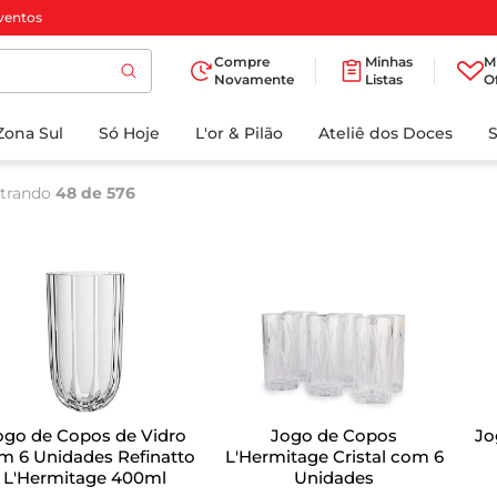
ventos
Compre
Minhas
M
Novamente
Listas
O
TERMOS MAIS
Zona Sul
Só Hoje
BUSCADOS
L'or & Pilão
Ateliê dos Doces
1
º
cafe
trando
48 de 576
2
º
papel higienico
3
º
iogurte
4
º
manteiga
5
º
detergente
6
º
azeite
7
º
biscoito
ogo de Copos de Vidro
Jogo de Copos
Jo
8
º
leite
m 6 Unidades Refinatto
L'Hermitage Cristal com 6
L'Hermitage 400ml
Unidades
9
º
chocolate