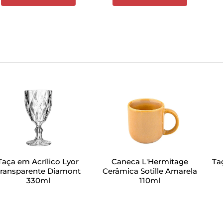
Taça em Acrílico Lyor
Caneca L'Hermitage
Ta
ransparente Diamont
Cerâmica Sotille Amarela
330ml
110ml