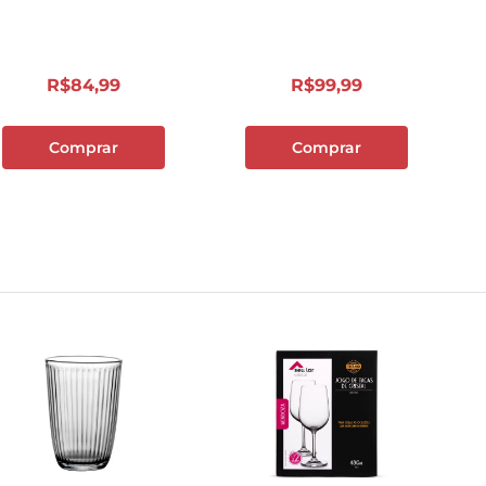
10
º
cebola
R$
84
,
99
R$
99
,
99
Comprar
Comprar