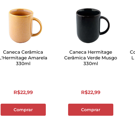
Caneca Cerâmica
Caneca Hermitage
Co
L'Hermitage Amarela
Cerâmica Verde Musgo
L
330ml
330ml
R$
22
,
99
R$
22
,
99
Comprar
Comprar