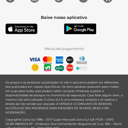
Baixe nosso aplicativo
Meios de pagamento
Os preços e os produtos visualizados no site e aplicativo podem ser diferentes
dos praticados em nossas lojas físicas. Os itens pesáveis possuem peso médio
em suas descrições, pois podem sofrer variação. Produtos sujeitos à
disponibilidade de estoque no momento da separação. Caso falte algum item, o
mesmo não será cobrado. O Zona Sul é uma empresa varejista e se reserva o
direito de não vender por atacado. A VENDA E O CONSUMO DE BEBIDAS
ALCOÓLICAS SÃO PROIBIDOS PARA MENORES DE 18 ANOS. BEBA COM
MODERAÇÃO.
Copyright© Zona Sul 1996 - 2017 Super Mercado Zona Sul S/A F1129 - CNPJ:
33.381.286/0023-67 - Endereço: Rua Comandante Vergueiro da Cruz, 380 - Olaria