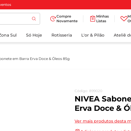
ventos
Compre
Minhas
M
Novamente
Listas
O
TERMOS MAIS
Zona Sul
Só Hoje
BUSCADOS
Rotisseria
L'or & Pilão
Ateliê 
1
º
cafe
2
º
iogurte
bonete em Barra Erva Doce & Óleos 85g
3
º
papel higienico
4
º
manteiga
5
º
azeite
Código
:
899020
6
º
detergente
NIVEA Sabone
7
º
leite
Erva Doce & Ó
8
º
biscoito
Ver mais produtos desta 
9
º
chocolate