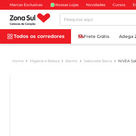
Marcas Exclusivas
Nossas Lojas
Novidades
Cursos
E
Pesquise aqui
Todos os corredores
Frete Grátis
Adega 
Higiene e Beleza
Banho
Sabonete Barra
NIVEA Sa