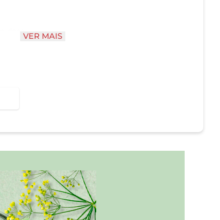
rva-doce
VER MAIS
tado
arra Nivea Erva Doce & Óleos?
pele molhada até formar espuma. Enxágue com
em contém 85g