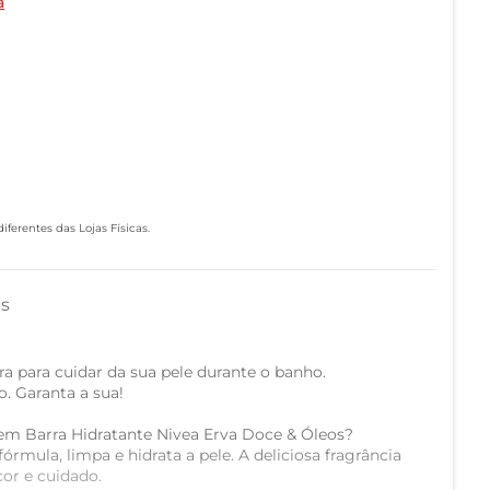
a
ferentes das Lojas Físicas.
as
a para cuidar da sua pele durante o banho.
o. Garanta a sua!
em Barra Hidratante Nivea Erva Doce & Óleos?
órmula, limpa e hidrata a pele. A deliciosa fragrância
or e cuidado.