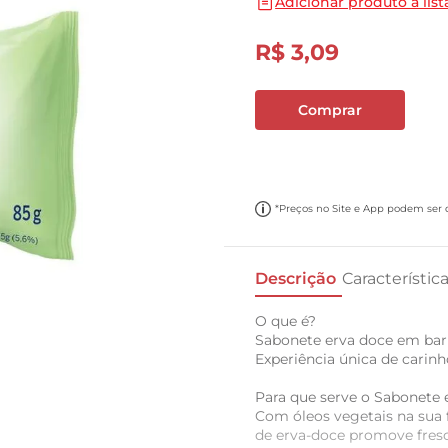
Adicionar produto a list
10
º
carne moida
R$
3
,
09
Comprar
*Preços no Site e App podem ser di
Descrição
Característic
O que é?
Sabonete erva doce em barr
Experiência única de carinh
Para que serve o Sabonete 
Com óleos vegetais na sua f
de erva-doce promove fresc