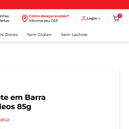
inhas
Como deseja receber?
0
Login
fertas
Informe seu CEP
dos Doces
Sem Glúten
Sem Lactose
te em Barra
leos 85g
marca