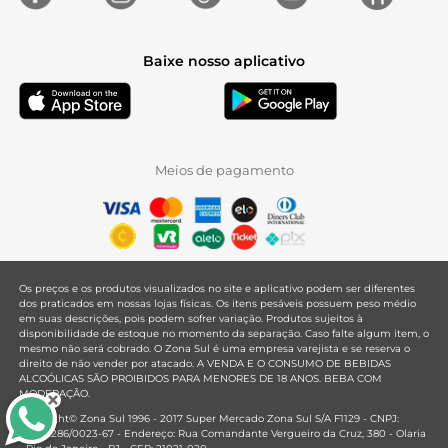
Baixe nosso aplicativo
Meios de pagamento
Os preços e os produtos visualizados no site e aplicativo podem ser diferentes
dos praticados em nossas lojas físicas. Os itens pesáveis possuem peso médio
em suas descrições, pois podem sofrer variação. Produtos sujeitos à
disponibilidade de estoque no momento da separação. Caso falte algum item, o
mesmo não será cobrado. O Zona Sul é uma empresa varejista e se reserva o
direito de não vender por atacado. A VENDA E O CONSUMO DE BEBIDAS
ALCOÓLICAS SÃO PROIBIDOS PARA MENORES DE 18 ANOS. BEBA COM
MODERAÇÃO.
Copyright© Zona Sul 1996 - 2017 Super Mercado Zona Sul S/A F1129 - CNPJ:
33.381.286/0023-67 - Endereço: Rua Comandante Vergueiro da Cruz, 380 - Olaria