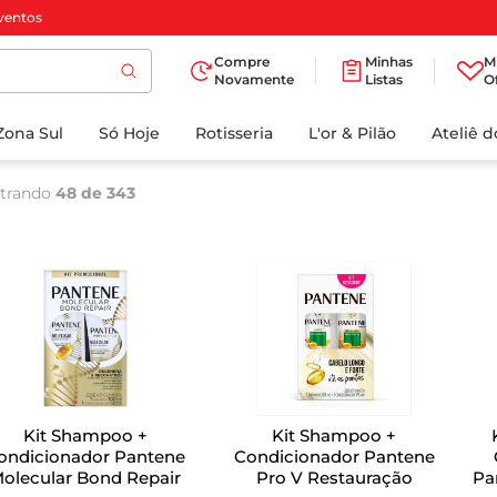
ventos
Compre
Minhas
M
Novamente
Listas
O
TERMOS MAIS
Zona Sul
Só Hoje
BUSCADOS
Rotisseria
L'or & Pilão
Ateliê 
1
º
cafe
trando
48 de 343
2
º
iogurte
3
º
papel higienico
4
º
manteiga
5
º
azeite
6
º
detergente
7
º
leite
Kit Shampoo +
Kit Shampoo +
8
º
biscoito
ondicionador Pantene
Condicionador Pantene
olecular Bond Repair
Pro V Restauração
Pa
9
º
chocolate