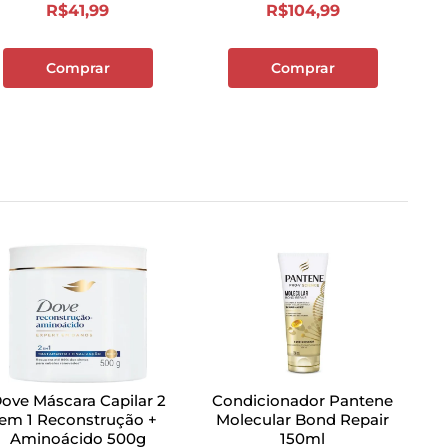
R$
41
,
99
R$
104
,
99
Comprar
Comprar
ove Máscara Capilar 2
Condicionador Pantene
em 1 Reconstrução +
Molecular Bond Repair
Aminoácido 500g
150ml