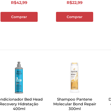
R$
42
,
99
R$
22
,
99
Comprar
Comprar
ndicionador Bed Head
Shampoo Pantene
D
Recovery Hidratação
Molecular Bond Repair
400ml
300ml