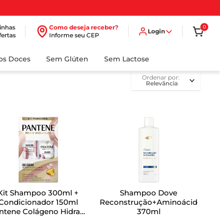
inhas
Como deseja receber?
0
Login
fertas
Informe seu CEP
dos Doces
Sem Glúten
Sem Lactose
ordenar por
Relevância
Kit Shampoo 300ml +
Shampoo Dove
Condicionador 150ml
Reconstrução+Aminoácido
ntene Colágeno Hidrata
370ml