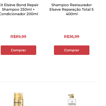
Kit Elsève Bond Repair
Shampoo Restaurador
Shampoo 250ml +
Elseve Reparação Total 5
Condicionador 200ml
400ml
R$
89
,
99
R$
36
,
99
Comprar
Comprar