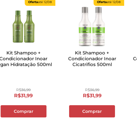
Oferta
até
12/08
Oferta
até
12/08
Kit Shampoo +
Kit Shampoo +
Condicionador Inoar
Condicionador Inoar
C
rgan Hidratação 500ml
Cicatrifios 500ml
R$
36
,
99
R$
36
,
99
R$
31
,
99
R$
31
,
99
Comprar
Comprar