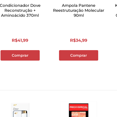
Condicionador Dove
Ampola Pantene
Reconstrução +
Reestruturação Molecular
Aminoácido 370ml
90ml
R$
41
,
99
R$
34
,
99
Comprar
Comprar