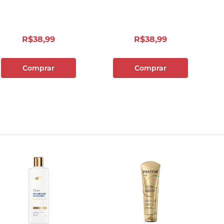
10
º
carne moida
R$
38
,
99
R$
38
,
99
Comprar
Comprar