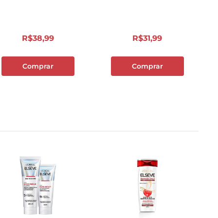
& Resgata
R$
38
,
99
R$
31
,
99
Comprar
Comprar