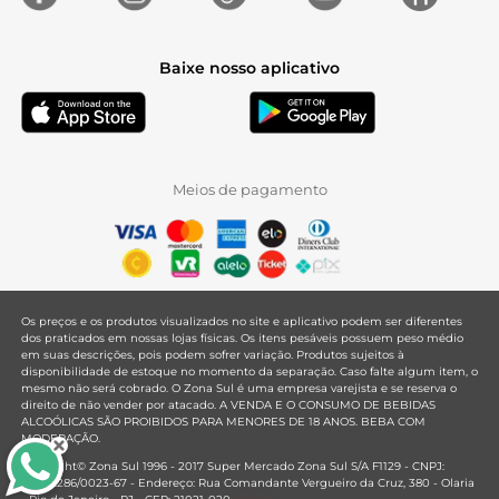
Baixe nosso aplicativo
Meios de pagamento
Os preços e os produtos visualizados no site e aplicativo podem ser diferentes
dos praticados em nossas lojas físicas. Os itens pesáveis possuem peso médio
em suas descrições, pois podem sofrer variação. Produtos sujeitos à
disponibilidade de estoque no momento da separação. Caso falte algum item, o
mesmo não será cobrado. O Zona Sul é uma empresa varejista e se reserva o
direito de não vender por atacado. A VENDA E O CONSUMO DE BEBIDAS
ALCOÓLICAS SÃO PROIBIDOS PARA MENORES DE 18 ANOS. BEBA COM
MODERAÇÃO.
Copyright© Zona Sul 1996 - 2017 Super Mercado Zona Sul S/A F1129 - CNPJ:
33.381.286/0023-67 - Endereço: Rua Comandante Vergueiro da Cruz, 380 - Olaria