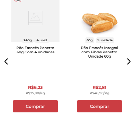
240g
4 unid.
60g
1 unidade
Pão Francês Panetto
Pão Francês Integral
60g Com 4 unidades
com Fibras Panetto
Unidade 60g
R$
6
,
23
R$
2
,
81
R$
25
,
98
/kg
R$
46
,
90
/kg
Comprar
Comprar