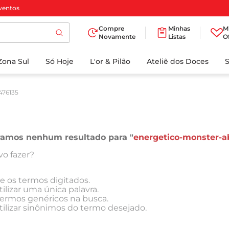
ventos
Compre
Minhas
M
Novamente
Listas
O
TERMOS MAIS
Zona Sul
Só Hoje
BUSCADOS
L'or & Pilão
Ateliê dos Doces
1
º
cafe
476135
2
º
papel higienico
3
º
iogurte
4
º
manteiga
ramos nenhum resultado para "
energetico-monster-ab
5
º
detergente
o fazer?
6
º
azeite
ue os termos digitados.
7
º
biscoito
ilizar uma única palavra.
 termos genéricos na busca.
8
º
leite
tilizar sinônimos do termo desejado.
9
º
chocolate