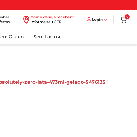
inhas
Como deseja receber?
0
Login
fertas
Informe seu CEP
Sem Glúten
Sem Lactose
solutely-zero-lata-473ml-gelado-5476135
"