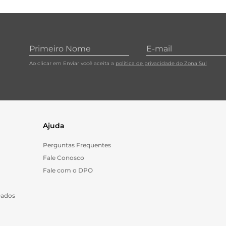
10
º
cebola
Ao clicar em Enviar você aceita a
política de privacidade do Zona Sul
Ajuda
Perguntas Frequentes
Fale Conosco
Fale com o DPO
Dados