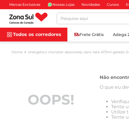
Marcas Exclusivas
Nossas Lojas
Novidades
Cursos
E
Pesquise aqui
Todos os corredores
Frete Grátis
Adega 
energetico-monster-absolutely-zero-lata-473ml-gelado-5
Não encont
O que eu dev
OOPS!
Verifiq
Tente ut
Utilize
Tente u