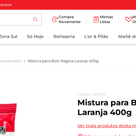
ventos
Compre
Minhas
M
Novamente
Listas
O
TERMOS MAIS
Zona Sul
Só Hoje
BUSCADOS
Rotisseria
L'or & Pilão
Ateliê 
1
º
cafe
2
º
papel higienico
ra para bolo
Mistura para Bolo Regina Laranja 400g
3
º
iogurte
4
º
manteiga
5
º
azeite
Código
:
886742
6
º
biscoito
Mistura para 
7
º
detergente
Laranja 400g
8
º
leite
Ver mais produtos desta 
9
º
chocolate