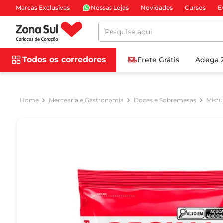
Marcas Exclusivas
Nossas Lojas
Novidades
Cursos
E
Pesquise aqui
Todos os corredores
Frete Grátis
Adega 
Mercearia e Gastronomia
Doces e Sobremesas
Mistu