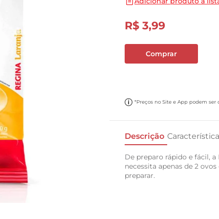
Adicionar produto a list
10
º
cebola
R$
3
,
99
Comprar
*Preços no Site e App podem ser di
Descrição
Característic
De preparo rápido e fácil, 
necessita apenas de 2 ovos e
preparar.