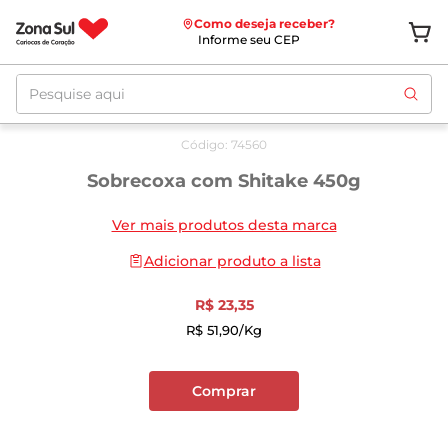
Como deseja receber?
Informe seu CEP
Pesquise aqui
Código
:
74560
Sobrecoxa com Shitake 450g
Ver mais produtos desta marca
Adicionar produto a lista
R$
23
,
35
R$
51
,
90
/kg
Comprar