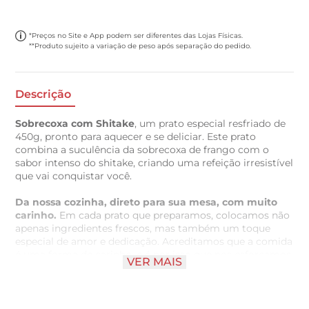
*Preços no Site e App podem ser diferentes das Lojas Físicas.
**Produto sujeito a variação de peso após separação do pedido.
Descrição
Sobrecoxa com Shitake
, um prato especial resfriado de
450g, pronto para aquecer e se deliciar. Este prato
combina a suculência da sobrecoxa de frango com o
sabor intenso do shitake, criando uma refeição irresistível
que vai conquistar você.
Da nossa cozinha, direto para sua mesa, com muito
carinho.
Em cada prato que preparamos, colocamos não
apenas ingredientes frescos, mas também um toque
especial de amor e dedicação. Acreditamos que a comida
é uma forma de carinho, e é por isso que nos esforçamos
VER MAIS
para oferecer uma experiência única a cada refeição.
Aqui, a
simplicidade e o sabor se encontram
, criando
combinações que conquistam você a cada garfada.
Nossos pratos são elaborados com receitas tradicionais e