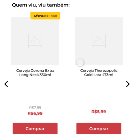
Quem viu, viu também:
Oferta
até
17/08
Cerveja Corona Extra
Cerveja Therezopolis
Long Neck 330ml
Gold Lata 473ml
R$
7
,
99
R$
5
,
99
R$
6
,
99
Comprar
Comprar