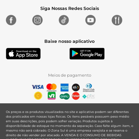
Siga Nossas Redes Sociais
Baixe nosso aplicativo
Meios de pagamento
Os preços e os produtos visualizados no site e aplicativo podem ser diferentes
dos praticados em nossas lojas físicas. Os itens pesáveis possuem peso médio
em suas descrições, pois podem sofrer variação. Produtos sujeitos à
disponibilidade de estoque no momento da separação. Caso falte algum item, o
mesmo não será cobrado. O Zona Sul é uma empresa varejista e se reserva o
direito de não vender por atacado. A VENDA E O CONSUMO DE BEBIDAS