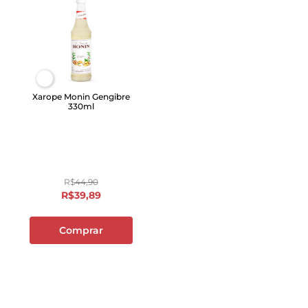
Xarope Monin Gengibre
330ml
R$
44
,
90
R$
39
,
89
Comprar