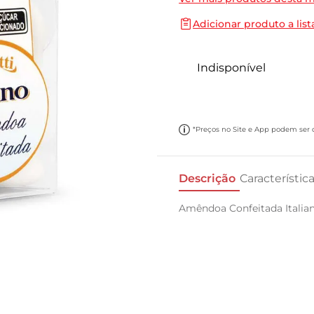
10
º
cebola
Adicionar produto a list
Indisponível
*Preços no Site e App podem ser di
Descrição
Característic
Amêndoa Confeitada Italian