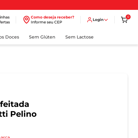
inhas
Como deseja receber?
0
Login
fertas
Informe seu CEP
dos Doces
Sem Glúten
Sem Lactose
eitada
tti Pelino
marca