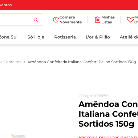
ventos
Compre
Minhas
M
Novamente
Listas
O
TERMOS MAIS
Zona Sul
Só Hoje
BUSCADOS
Rotisseria
L'or & Pilão
Ateliê 
1
º
cafe
2
º
papel higienico
e Confeitos
Amêndoa Confeitada Italiana Confetti Pelino Sortidos 150g
3
º
iogurte
4
º
manteiga
5
º
azeite
Código
:
1096656
6
º
biscoito
Amêndoa Conf
7
º
detergente
Italiana Confe
Sortidos 150g
8
º
leite
9
º
chocolate
Ver mais produtos desta 