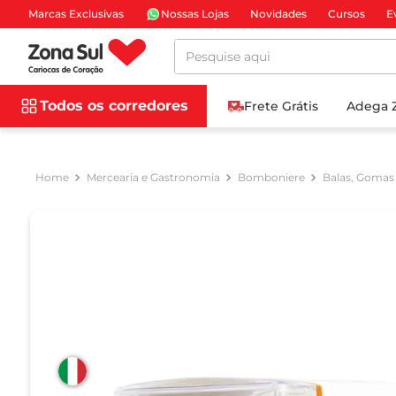
Marcas Exclusivas
Nossas Lojas
Novidades
Cursos
E
Pesquise aqui
Todos os corredores
Frete Grátis
Adega 
Mercearia e Gastronomia
Bomboniere
Balas, Gomas 