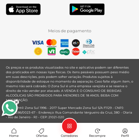
Meios de pagamento
Os preços e os produtos visualizados no site e aplicativo podem ser diferentes
dos praticados em nossas lojas físicas. Os itens pesáveis possuem peso médio
em suas descrições, pois podem sofrer variação. Produtos sujeitos à
disponibilidade de estoque no momento da separação. Caso falte algum item, o
mesmo não será cobrado. O Zona Sul é uma empresa varejista e se reserva o
direito de não vender por atacado. A VENDA E O CONSUMO DE BEBIDAS
ALCOÓLICAS SÃO PROIBIDOS PARA MENORES DE 18 ANOS. BEBA COM
MODERAÇÃO.
Copyright© Zona Sul 1996 - 2017 Super Mercado Zona Sul S/A F1129 - CNPJ:
33.381.286/0023-67 - Endereço: Rua Comandante Vergueiro da Cruz, 380 - Olaria
- Rio de Janeiro - RJ - CEP: 21021-020
Mantido por
Home
Ofertas
Corredores
Recompre
Perfil