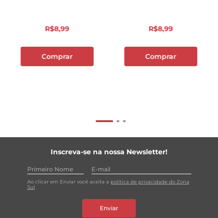
R$
8
,
99
R$
8
,
99
Comprar
Comprar
Inscreva-se na nossa Newsletter!
Ao clicar em Enviar você aceita a
política de privacidade do Zona
Sul
Enviar