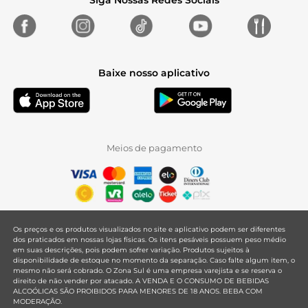
Siga Nossas Redes Sociais
Baixe nosso aplicativo
Meios de pagamento
Os preços e os produtos visualizados no site e aplicativo podem ser diferentes
dos praticados em nossas lojas físicas. Os itens pesáveis possuem peso médio
em suas descrições, pois podem sofrer variação. Produtos sujeitos à
disponibilidade de estoque no momento da separação. Caso falte algum item, o
mesmo não será cobrado. O Zona Sul é uma empresa varejista e se reserva o
direito de não vender por atacado. A VENDA E O CONSUMO DE BEBIDAS
ALCOÓLICAS SÃO PROIBIDOS PARA MENORES DE 18 ANOS. BEBA COM
MODERAÇÃO.