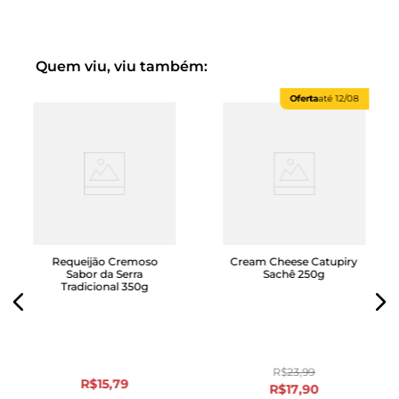
Disponível também nas versões Original e Zero Lactose.
Quem viu, viu também:
Oferta
até
12/08
Requeijão Cremoso
Cream Cheese Catupiry
Sabor da Serra
Sachê 250g
Tradicional 350g
R$
23
,
99
R$
15
,
79
R$
17
,
90