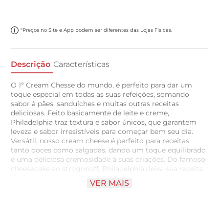
*Preços no Site e App podem ser diferentes das Lojas Físicas.
Descrição
Características
O 1º Cream Chesse do mundo, é perfeito para dar um
toque especial em todas as suas refeições, somando
sabor à pães, sanduíches e muitas outras receitas
deliciosas. Feito basicamente de leite e creme,
Philadelphia traz textura e sabor únicos, que garantem
leveza e sabor irresistíveis para começar bem seu dia.
Versátil, nosso cream cheese é perfeito para receitas
tanto doces como salgadas, dando um toque equilibrado
e uma deliciosa cremosidade à suas criações. Do famoso
cheesecake ao strogonoff, Philadelphia deixa sua receita
ainda mais especial.
VER MAIS
Você, com o 1º Cream Chese do mundo, sua criatividade
e carinho na cozinha, criarão pratos especiais que
alimentam o corpo e a alma, dignos de um especialista
em sabor. Você com PHD em sabor.