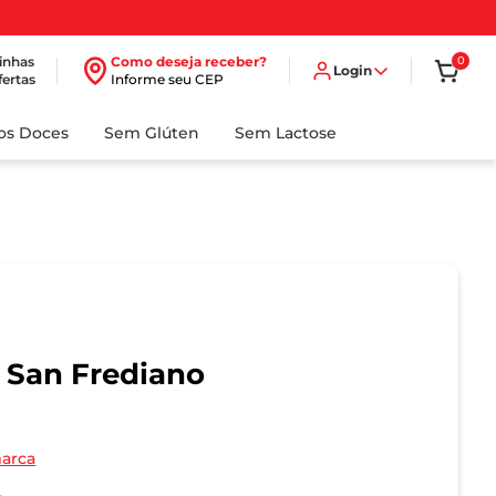
inhas
Como deseja receber?
0
Login
fertas
Informe seu CEP
dos Doces
Sem Glúten
Sem Lactose
 San Frediano
marca