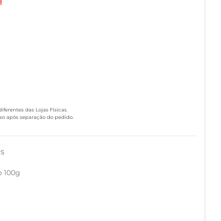
a
ferentes das Lojas Físicas.
eso após separação do pedido.
as
o 100g