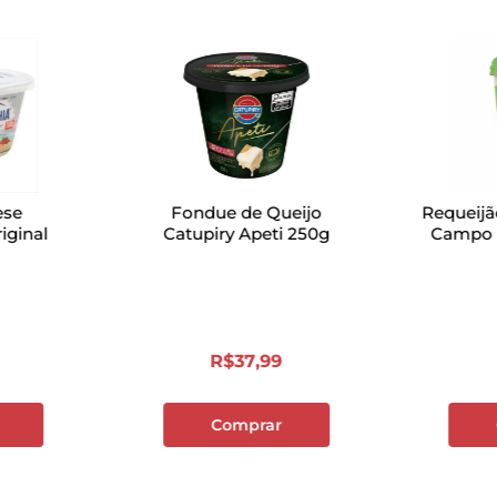
ese
Fondue de Queijo
Requeij
iginal
Catupiry Apeti 250g
Campo T
R$
37
,
99
Comprar