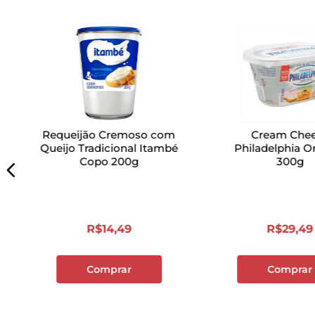
Requeijão Cremoso com
Cream Che
Queijo Tradicional Itambé
Philadelphia Or
Copo 200g
300g
R$
14
,
49
R$
29
,
49
Comprar
Comprar