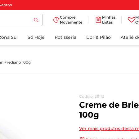
ventos
Compre
Minhas
M
Novamente
Listas
O
TERMOS MAIS
Zona Sul
Só Hoje
BUSCADOS
Rotisseria
L'or & Pilão
Ateliê 
1
º
cafe
2
º
iogurte
an Frediano 100g
3
º
papel higienico
4
º
manteiga
5
º
azeite
Código
:
38113
6
º
detergente
Creme de Brie
7
º
leite
100g
8
º
biscoito
Ver mais produtos desta 
9
º
chocolate