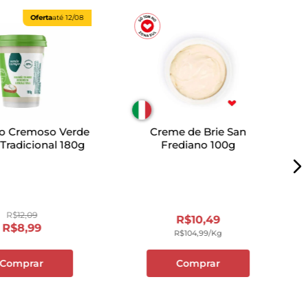
Oferta
até
12/08
ão Cremoso Verde
Creme de Brie San
radicional 180g
Frediano 100g
R$
12
,
09
R$
10
,
49
R$
8
,
99
R$
104
,
99
/kg
Comprar
Comprar