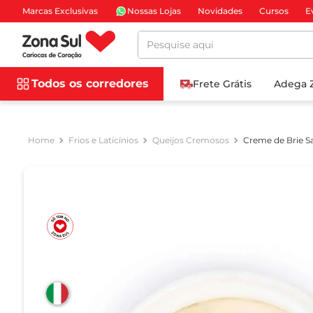
Marcas Exclusivas
Nossas Lojas
Novidades
Cursos
E
Pesquise aqui
Todos os corredores
Frete Grátis
Adega 
Frios e Laticínios
Queijos Cremosos
Creme de Brie S