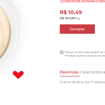
Adicionar produto a list
10
º
carne moida
R$
10
,
49
R$
104
,
99
/kg
Comprar
*Preços no Site e App podem ser di
**Produto sujeito a variação de p
Descrição
Característic
Creme de Brie San Fredian