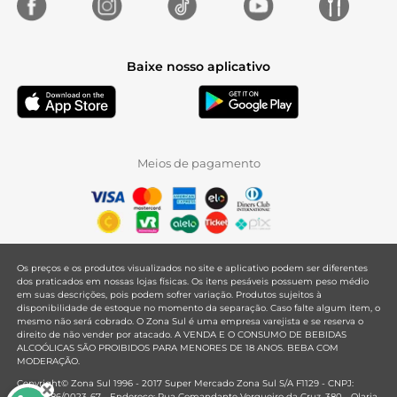
Baixe nosso aplicativo
Meios de pagamento
Os preços e os produtos visualizados no site e aplicativo podem ser diferentes
dos praticados em nossas lojas físicas. Os itens pesáveis possuem peso médio
em suas descrições, pois podem sofrer variação. Produtos sujeitos à
disponibilidade de estoque no momento da separação. Caso falte algum item, o
mesmo não será cobrado. O Zona Sul é uma empresa varejista e se reserva o
direito de não vender por atacado. A VENDA E O CONSUMO DE BEBIDAS
ALCOÓLICAS SÃO PROIBIDOS PARA MENORES DE 18 ANOS. BEBA COM
MODERAÇÃO.
Copyright© Zona Sul 1996 - 2017 Super Mercado Zona Sul S/A F1129 - CNPJ:
33.381.286/0023-67 - Endereço: Rua Comandante Vergueiro da Cruz, 380 - Olaria