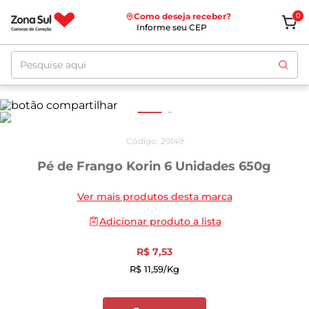
Como deseja receber?
0
Informe seu CEP
Pesquise aqui
Código
:
29149
Pé de Frango Korin 6 Unidades 650g
Ver mais produtos desta marca
Adicionar produto a lista
R$
7
,
53
R$
11
,
59
/kg