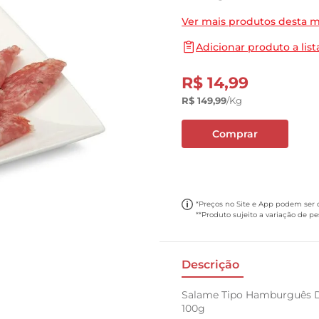
10
º
cebola
Ver mais produtos desta 
Adicionar produto a list
R$
14
,
99
R$
149
,
99
/kg
Comprar
*Preços no Site e App podem ser di
**Produto sujeito a variação de p
Descrição
Salame Tipo Hamburguês D
100g