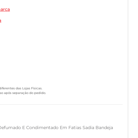
marca
a
ferentes das Lojas Físicas.
eso após separação do pedido.
efumado E Condimentado Em Fatias Sadia Bandeja