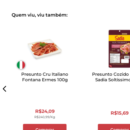
Quem viu, viu também:
Presunto Cru Italiano
Presunto Cozido
Fontana Ermes 100g
Sadia Soltíssim
R$
24
,
09
R$
15
,
69
R$
240
,
99
/kg
Comprar
Comprar