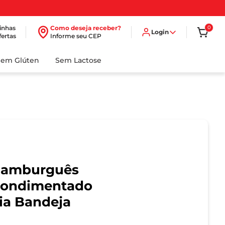
inhas
Como deseja receber?
0
Login
fertas
Informe seu CEP
Sem Glúten
Sem Lactose
Hamburguês
Condimentado
ia Bandeja