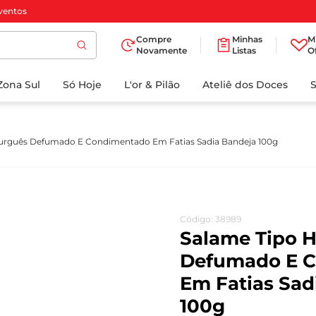
ventos
Compre
Minhas
M
Novamente
Listas
O
TERMOS MAIS
Zona Sul
Só Hoje
BUSCADOS
L'or & Pilão
Ateliê dos Doces
1
º
cafe
2
º
papel higienico
rguês Defumado E Condimentado Em Fatias Sadia Bandeja 100g
3
º
iogurte
4
º
manteiga
5
º
detergente
Código
:
38989
6
º
azeite
Salame Tipo 
7
º
biscoito
Defumado E 
Em Fatias Sad
8
º
leite
100g
9
º
chocolate