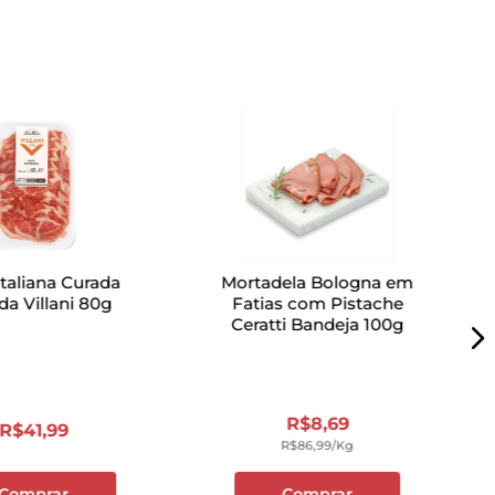
taliana Curada
Mortadela Bologna em
da Villani 80g
Fatias com Pistache
Ceratti Bandeja 100g
R$
8
,
69
R$
41
,
99
R$
86
,
99
/kg
Comprar
Comprar