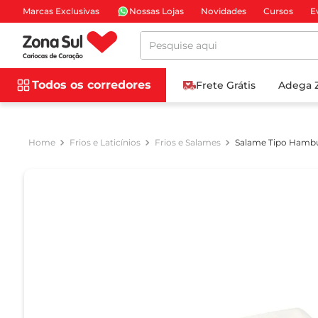
Marcas Exclusivas
Nossas Lojas
Novidades
Cursos
E
Pesquise aqui
Todos os corredores
Frete Grátis
Adega 
Frios e Laticínios
Frios e Salames
Salame Tipo Hambu