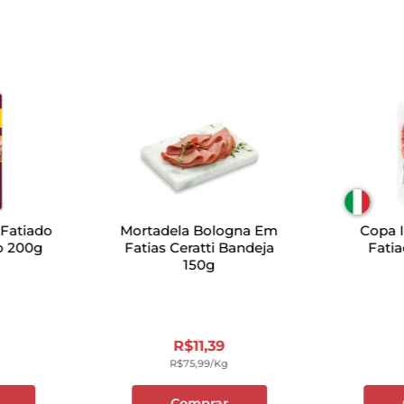
 Fatiado
Mortadela Bologna Em
Copa I
o 200g
Fatias Ceratti Bandeja
Fatia
150g
R$
11
,
39
R$
75
,
99
/kg
Comprar