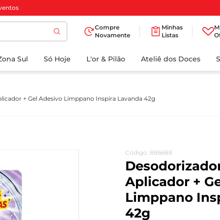
ventos
Compre
Minhas
M
Novamente
Listas
O
TERMOS MAIS
Zona Sul
Só Hoje
BUSCADOS
L'or & Pilão
Ateliê dos Doces
1
º
cafe
2
º
papel higienico
plicador + Gel Adesivo Limppano Inspira Lavanda 42g
3
º
iogurte
4
º
manteiga
5
º
detergente
Código
:
886688
6
º
azeite
Desodorizador
7
º
biscoito
Aplicador + G
Limppano Ins
8
º
leite
42g
9
º
chocolate