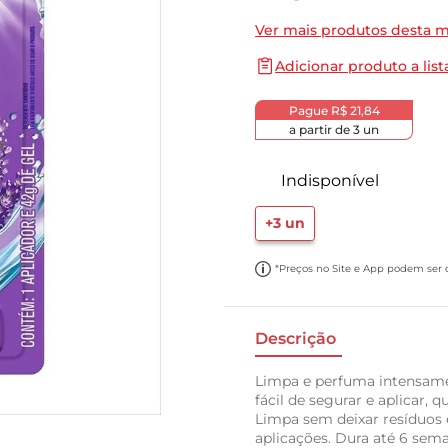
10
º
cebola
Ver mais produtos desta 
Adicionar produto a list
Pague
R$ 21,84
a partir de
3
un
Indisponível
+
3
un
*Preços no Site e App podem ser di
Descrição
Limpa e perfuma intensame
fácil de segurar e aplicar, 
Limpa sem deixar resíduos 
aplicações. Dura até 6 sem