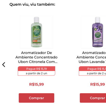
Quem viu, viu também:
Aromatizador De
Aromatizado
Ambiente Concentrado
Ambiente Conce
Ubon Citronela Com
Ubon Lavanda 
Eucalipto 140ml
Pague
R$ 15,19
Pague
R$ 15,
a partir de
2
un
a partir de
2
u
R$
15
,
99
R$
15
,
99
Comprar
Comprar