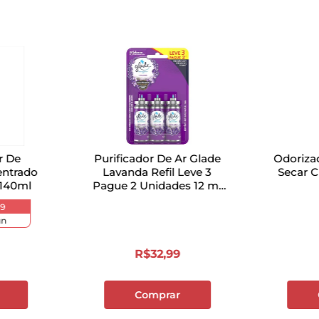
r De
Purificador De Ar Glade
Odoriza
ntrado
Lavanda Refil Leve 3
Secar 
140ml
Pague 2 Unidades 12 ml
Cada
19
n
R$
32
,
99
Comprar