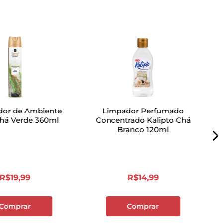
dor de Ambiente
Limpador Perfumado
Chá Verde 360ml
Concentrado Kalipto Chá
Branco 120ml
R$
19
,
99
R$
14
,
99
Comprar
Comprar