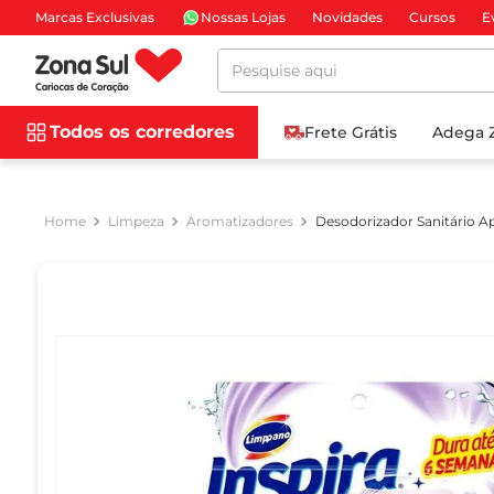
Marcas Exclusivas
Nossas Lojas
Novidades
Cursos
E
Pesquise aqui
Todos os corredores
Frete Grátis
Adega 
Limpeza
Aromatizadores
Desodorizador Sanitário A