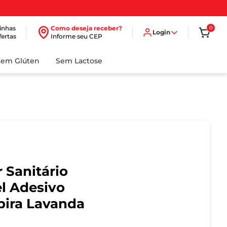
inhas
Como deseja receber?
0
Login
fertas
Informe seu CEP
Sem Glúten
Sem Lactose
 Sanitário
el Adesivo
pira Lavanda