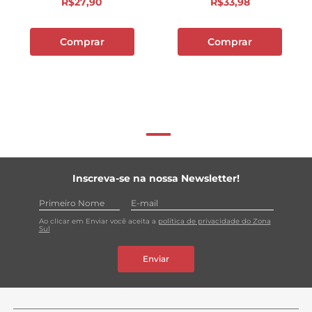
R$
27
,
90
R$
33
,
98
Comprar
Comprar
Inscreva-se na nossa Newsletter!
Ao clicar em Enviar você aceita a
política de privacidade do Zona
Sul
Enviar