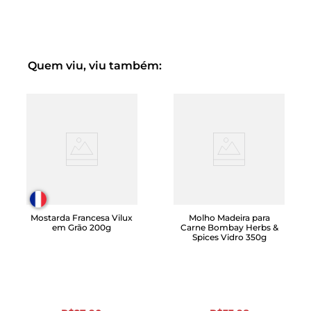
Com seu sabor inigualável, Heinz foi a marca de
maionese que mais cresceu em preferência do
consumidor em 2018*.
Com tanta qualidade, por que não levar Heinz Maionese
Quem viu, viu também:
para casa agora? Ninguém faz melhor que Heinz!
Mostarda Francesa Vilux
Molho Madeira para
em Grão 200g
Carne Bombay Herbs &
Spices Vidro 350g