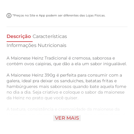
*Preços no Site e App podem ser diferentes das Lojas Físicas.
Descrição
Características
Informações Nutricionais
A Maionese Heinz Tradicional é cremosa, saborosa e
contém ovos caipiras, que dão a ela um sabor inigualável.
A Maionese Heinz 390g é perfeita para consumir com a
galera, ideal pra deixar os sanduiches, batatas fritas e
hambúrgueres mais saborosos quando bate aquela fome
no dia a dia. Seja criativo e coloque o sabor da maionese
da Heinz no prato que você quiser.
A textura, consistência e cremosidade da maionese da
Heinz provem da emulsão de ovos e óleo e, além disso, é
VER MAIS
leve, espalha facilmente na boca e não contém amido,
nem glúten.