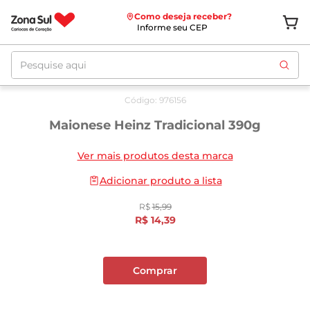
Como deseja receber?
Informe seu CEP
Pesquise aqui
Oferta
até
12/08
Código
:
976156
Maionese Heinz Tradicional 390g
Ver mais produtos desta marca
Adicionar produto a lista
R$
15
,
99
R$
14
,
39
Comprar