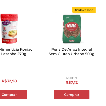
Oferta
até
12/08
limentícia Konjac
Pena De Arroz Integral
o Lasanha 270g
Sem Glúten Urbano 500g
R$
10
,
99
R$
32
,
98
R$
7
,
12
Comprar
Comprar