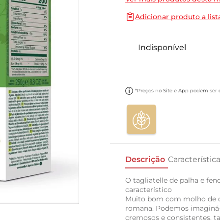
10
º
cebola
Adicionar produto a list
Indisponível
*Preços no Site e App podem ser di
Descrição
Característic
O tagliatelle de palha e fe
característico
Muito bom com molho de ca
romana. Podemos imaginá-
cremosos e consistentes, 