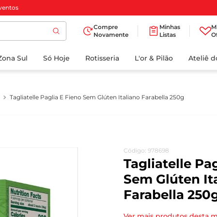
ventos
Compre
Minhas
M
Novamente
Listas
O
TERMOS MAIS
Zona Sul
Só Hoje
BUSCADOS
Rotisseria
L'or & Pilão
Ateliê 
1
º
cafe
2
º
papel higienico
Tagliatelle Paglia E Fieno Sem Glúten Italiano Farabella 250g
3
º
iogurte
4
º
manteiga
5
º
azeite
Código
:
978698
6
º
biscoito
Tagliatelle Pa
7
º
detergente
Sem Glúten It
Farabella 250
8
º
leite
9
º
chocolate
Ver mais produtos desta 