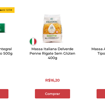
ta
até
12/08
ntegral
Massa Italiana Delverde
Massa A
no 500g
Penne Rigate Sem Glúten
Tip
400g
R$
16
,
20
Comprar