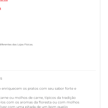
a
ferentes das Lojas Físicas.
as
no enriquecem os pratos com seu sabor forte e
rne ou molhos de carne, típicos da tradição
los com os aromas da floresta ou com molhos
talvez com uma pitada de um bom queijo