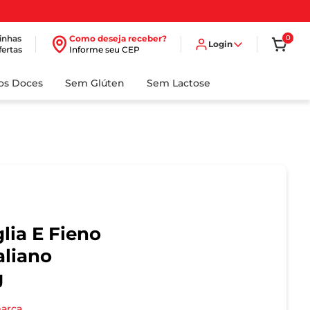
inhas
Como deseja receber?
0
Login
fertas
Informe seu CEP
dos Doces
Sem Glúten
Sem Lactose
glia E Fieno
aliano
g
marca