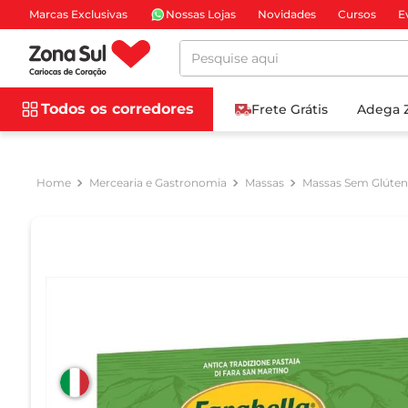
Marcas Exclusivas
Nossas Lojas
Novidades
Cursos
E
Pesquise aqui
Todos os corredores
Frete Grátis
Adega 
Mercearia e Gastronomia
Massas
Massas Sem Glúten