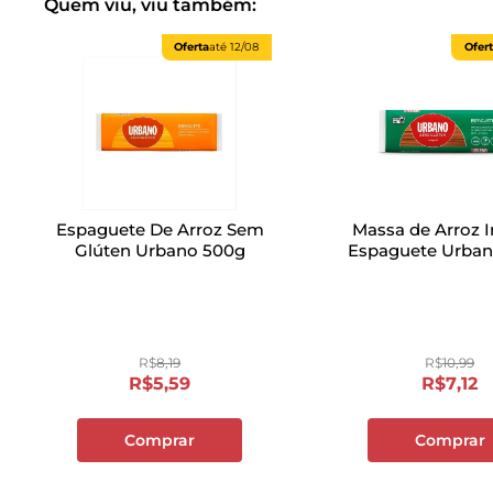
Quem viu, viu também:
Oferta
até
12/08
Ofer
Espaguete De Arroz Sem
Massa de Arroz I
Glúten Urbano 500g
Espaguete Urba
R$
8
,
19
R$
10
,
99
R$
5
,
59
R$
7
,
12
Comprar
Comprar