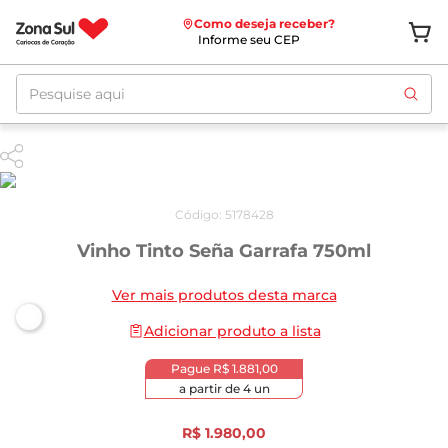
Como deseja receber?
Informe seu CEP
Pesquise aqui
Código
:
5178428
Vinho Tinto Seña Garrafa 750ml
Ver mais produtos desta marca
Adicionar produto a lista
Pague
R$ 1.881,00
a partir de
4
un
R$
1
.
980
,
00