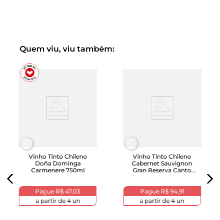
Quem viu, viu também:
Vinho Tinto Chileno
Vinho Tinto Chileno
Doña Dominga
Cabernet Sauvignon
Carmenere 750ml
Gran Reserva Canto
Andino 750ml
Pague
R$ 47,03
Pague
R$ 94,91
a partir de
4
un
a partir de
4
un