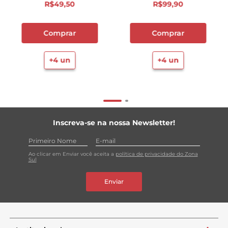
R$
49
,
50
R$
99
,
90
Comprar
Comprar
+
4
un
+
4
un
Inscreva-se na nossa Newsletter!
Ao clicar em Enviar você aceita a
política de privacidade do Zona
Sul
Enviar