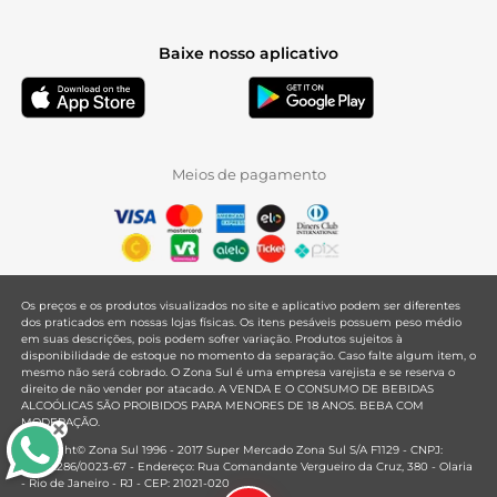
Baixe nosso aplicativo
Meios de pagamento
Os preços e os produtos visualizados no site e aplicativo podem ser diferentes
dos praticados em nossas lojas físicas. Os itens pesáveis possuem peso médio
em suas descrições, pois podem sofrer variação. Produtos sujeitos à
disponibilidade de estoque no momento da separação. Caso falte algum item, o
mesmo não será cobrado. O Zona Sul é uma empresa varejista e se reserva o
direito de não vender por atacado. A VENDA E O CONSUMO DE BEBIDAS
ALCOÓLICAS SÃO PROIBIDOS PARA MENORES DE 18 ANOS. BEBA COM
MODERAÇÃO.
Copyright© Zona Sul 1996 - 2017 Super Mercado Zona Sul S/A F1129 - CNPJ:
33.381.286/0023-67 - Endereço: Rua Comandante Vergueiro da Cruz, 380 - Olaria
- Rio de Janeiro - RJ - CEP: 21021-020