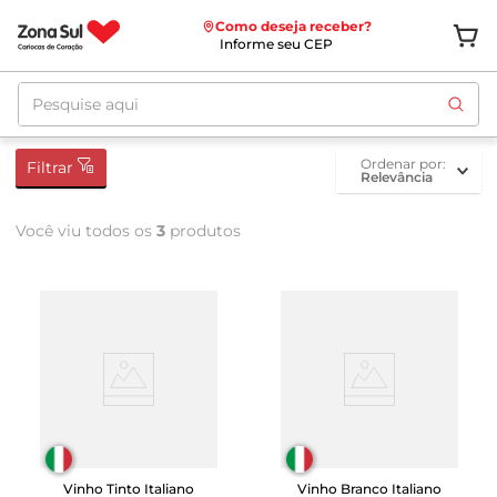
Como deseja receber?
Informe seu CEP
Pesquise aqui
ordenar por
Filtrar
Relevância
Você viu todos os
3
produtos
Vinho Tinto Italiano
Vinho Branco Italiano