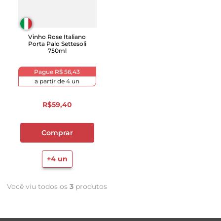
Vinho Rose Italiano
Porta Palo Settesoli
750ml
Pague
R$ 56,43
a partir de
4
un
R$
59
,
40
Comprar
+
4
un
Você viu todos os
3
produtos