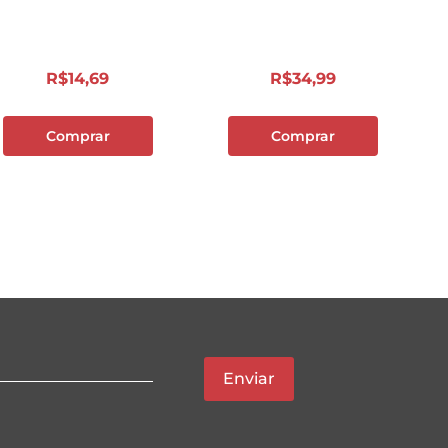
R$
14
,
69
R$
34
,
99
Comprar
Comprar
Enviar