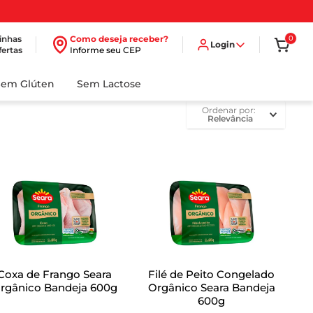
inhas
Como deseja receber?
0
Login
fertas
Informe seu CEP
Sem Glúten
Sem Lactose
ordenar por
Relevância
Coxa de Frango Seara
Filé de Peito Congelado
rgânico Bandeja 600g
Orgânico Seara Bandeja
600g