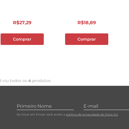
10
º
papel toalha
R$
27
,
29
R$
18
,
89
Comprar
Comprar
ê viu todos os
4
produtos
Ao clicar em Enviar você aceita a
política de privacidade do Zona Sul