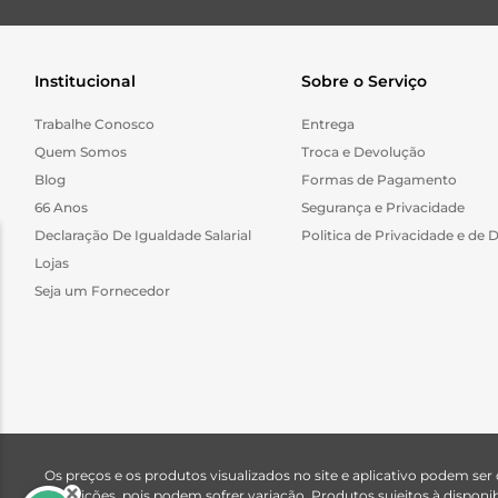
Institucional
Sobre o Serviço
Trabalhe Conosco
Entrega
Quem Somos
Troca e Devolução
Blog
Formas de Pagamento
66 Anos
Segurança e Privacidade
Declaração De Igualdade Salarial
Politica de Privacidade e de 
Lojas
Seja um Fornecedor
Os preços e os produtos visualizados no site e aplicativo podem ser
descrições, pois podem sofrer variação. Produtos sujeitos à dispo