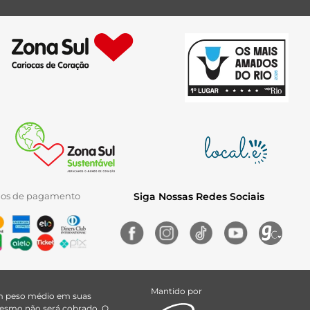
ios de pagamento
Siga Nossas Redes Sociais
Mantido por
uem peso médio em suas
 mesmo não será cobrado. O