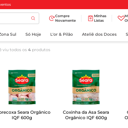
ventos
Compre
Minhas
M
Novamente
Listas
O
TERMOS MAIS
Zona Sul
Só Hoje
BUSCADOS
L'or & Pilão
Ateliê dos Doces
1
º
cafe
ê viu todos os
4
produtos
2
º
papel higienico
3
º
manteiga
4
º
iogurte
5
º
detergente
6
º
azeite
7
º
leite
brecoxa Seara Orgânico
Coxinha da Asa Seara
8
º
biscoito
IQF 600g
Orgânico IQF 600g
O
9
º
chocolate