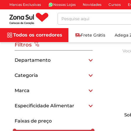
Marcas Exclusivas
Nossas Lojas
Novidades
Cursos
E
Pesquise aqui
Todos os corredores
Frete Grátis
Adega 
Filtros
Voc
Departamento
Carnes e Peixes
Categoria
Aves
Marca
SEARA
Especificidade Alimentar
So
Orgânico
Faixas de preço