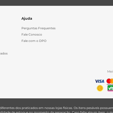
Ajuda
Perguntas Frequentes
Fale Conosco
Fale com o DPO
Dados
Me
 diferentes dos praticados em nossas lojas físicas. Os itens pesáveis poss
nibilidade de estoque no momento da separação. Caso falte algum item, o