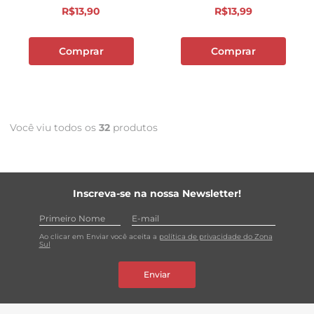
R$
13
,
90
R$
13
,
99
Comprar
Comprar
Você viu todos os
32
produtos
Inscreva-se na nossa Newsletter!
Ao clicar em Enviar você aceita a
política de privacidade do Zona
Sul
Enviar