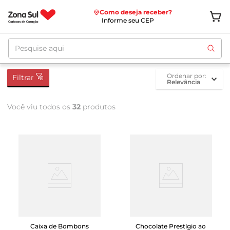
Como deseja receber?
Informe seu CEP
Pesquise aqui
ordenar por
Filtrar
Relevância
Você viu todos os
32
produtos
Caixa de Bombons
Chocolate Prestígio ao