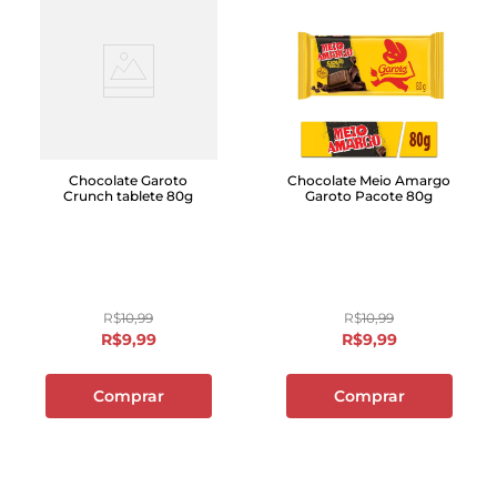
Chocolate Garoto
Chocolate Meio Amargo
Crunch tablete 80g
Garoto Pacote 80g
R$
10
,
99
R$
10
,
99
R$
9
,
99
R$
9
,
99
Comprar
Comprar