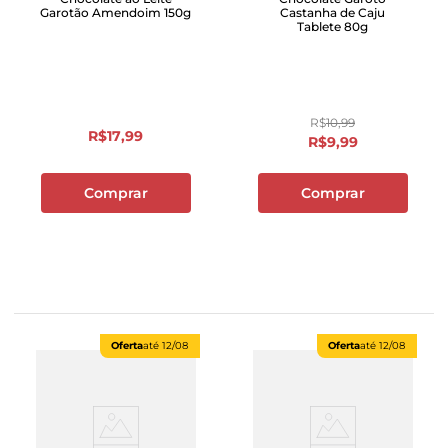
Garotão Amendoim 150g
Castanha de Caju
Tablete 80g
R$
10
,
99
R$
17
,
99
R$
9
,
99
Comprar
Comprar
Oferta
até
12/08
Oferta
até
12/08