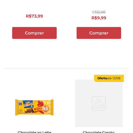
R$
12
,
90
R$
73
,
99
R$
9
,
99
Comprar
Comprar
Oferta
até
12/08
Chocolate ao Leite
Chocolate Garoto