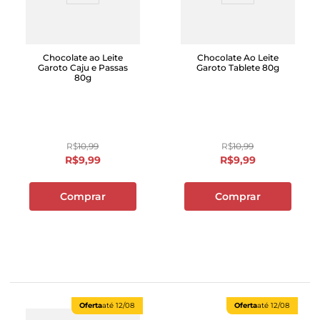
Chocolate ao Leite
Chocolate Ao Leite
Garoto Caju e Passas
Garoto Tablete 80g
80g
R$
10
,
99
R$
10
,
99
R$
9
,
99
R$
9
,
99
Comprar
Comprar
Oferta
até
12/08
Oferta
até
12/08