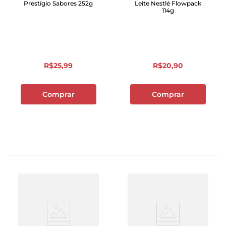
Prestígio Sabores 252g
Leite Nestlé Flowpack
114g
R$
25
,
99
R$
20
,
90
Comprar
Comprar