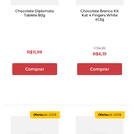
Chocolate Diplomata
Chocolate Branco Kit
Tablete 80g
Kat 4 Fingers White
41,5g
R$
6
,
99
R$
11
,
99
R$
6
,
19
Comprar
Comprar
Oferta
até
12/08
Oferta
até
12/08