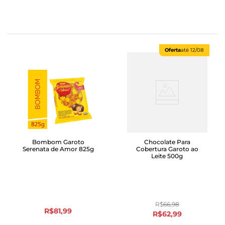
Oferta
até
12/08
Bombom Garoto
Chocolate Para
Serenata de Amor 825g
Cobertura Garoto ao
Leite 500g
R$
66
,
98
R$
81
,
99
R$
62
,
99