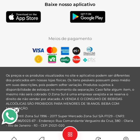
Baixe nosso aplicativo
Meios de pagamento
Os preços e os produtos visualizados no site e aplicativo podem ser diferentes
dos praticados em nossas lojas físicas. Os itens pesáveis possuem peso médio
em suas descrições, pois podem sofrer variação. Produtos sujeitos à
disponibilidade de estoque no momento da separação. Caso falte algum item, o
mesmo não será cobrado. O Zona Sul é uma empresa varejista e se reserva o
direito de não vender por atacado. A VENDA E O CONSUMO DE BEBIDAS
ALCOÓLICAS SÃO PROIBIDOS PARA MENORES DE 18 ANOS. BEBA COM
MODERAÇÃO.
Copyright© Zona Sul 1996 - 2017 Super Mercado Zona Sul S/A F1129 - CNPJ:
33.381.286/0023-67 - Endereço: Rua Comandante Vergueiro da Cruz, 380 - Olaria
- Rio de Janeiro - RJ - CEP: 21021-020
Mantido por