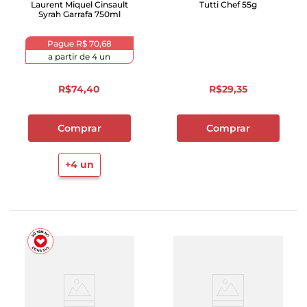
Laurent Miquel Cinsault
Tutti Chef 55g
Syrah Garrafa 750ml
Pague
R$ 70,68
a partir de
4
un
R$
74
,
40
R$
29
,
35
Comprar
Comprar
+
4
un