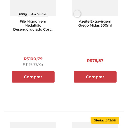
600g
4 a 5 unid.
Filé Mignon em
Azeite Extravirgem
Medalhão
Grego Midas 500ml
Desengordurado Corte
D'Oro 600g
R$
100
,
79
R$
75
,
87
R$
167
,
99
/kg
Comprar
Comprar
Oferta
até
12/08