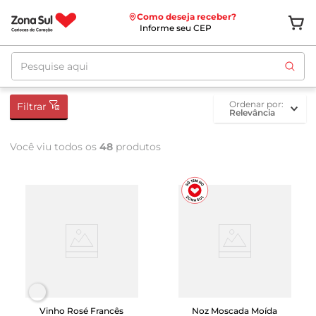
Como deseja receber?
Informe seu CEP
Pesquise aqui
ordenar por
Filtrar
Relevância
Você viu todos os
48
produtos
Vinho Rosé Francês
Noz Moscada Moída