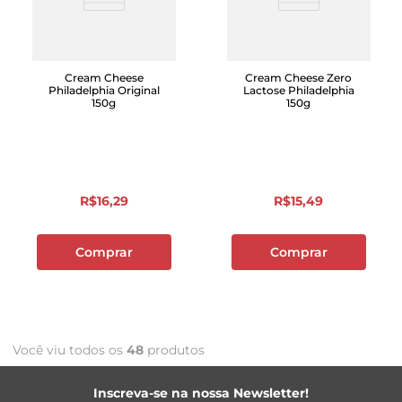
Cream Cheese
Cream Cheese Zero
Philadelphia Original
Lactose Philadelphia
150g
150g
R$
16
,
29
R$
15
,
49
Comprar
Comprar
Você viu todos os
48
produtos
Inscreva-se na nossa Newsletter!