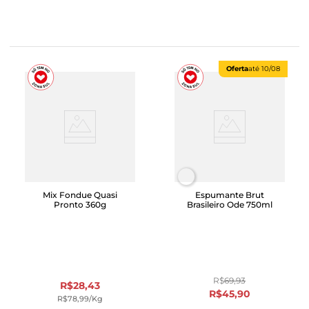
Oferta
até
10/08
Mix Fondue Quasi
Espumante Brut
Pronto 360g
Brasileiro Ode 750ml
R$
69
,
93
R$
28
,
43
R$
45
,
90
R$
78
,
99
/kg