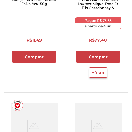
Faixa Azul 50g
Laurent Miquel Pere Et
Fils Chardonnay &
Viognier Garrafa 750ml
Pague
R$ 73,53
a partir de
4
un
R$
11
,
49
R$
77
,
40
Comprar
Comprar
+
4
un