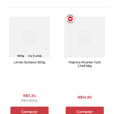
500g
2 a 3 unid.
Limão Siciliano 500g
Páprica Picante Tutti
Chef 58g
R$
7
,
34
R$
14
,
95
R$
14
,
69
/kg
Comprar
Comprar