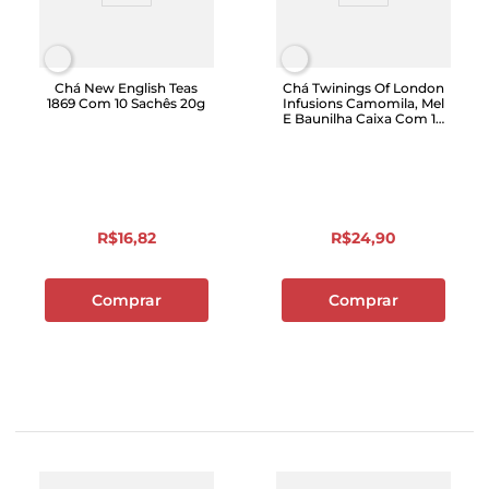
Chá New English Teas
Chá Twinings Of London
1869 Com 10 Sachês 20g
Infusions Camomila, Mel
E Baunilha Caixa Com 10
Sachês 15g
R$
16
,
82
R$
24
,
90
Comprar
Comprar