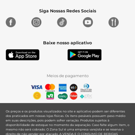
Siga Nossas Redes Sociais
Baixe nosso aplicativo
Meios de pagamento
Os preços e os produtos visualizados no site e aplicativo podem ser diferentes
dos praticados em nossas lojas físicas. Os itens pesáveis possuem peso médio
em suas descrições, pois podem sofrer variação. Produtos sujeitos à
disponibilidade de estoque no momento da separação. Caso falte algum item, o
mesmo não será cobrado. O Zona Sul é uma empresa varejista e se reserva o
direito de não vender por atacado. A VENDA E O CONSUMO DE BEBIDAS