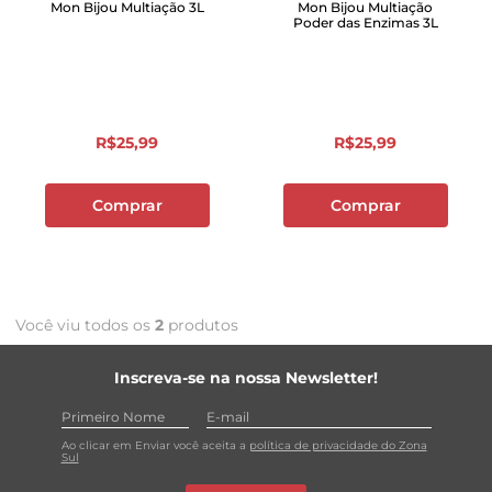
Mon Bijou Multiação 3L
Mon Bijou Multiação
Poder das Enzimas 3L
R$
25
,
99
R$
25
,
99
Comprar
Comprar
Você viu todos os
2
produtos
Inscreva-se na nossa Newsletter!
Ao clicar em Enviar você aceita a
política de privacidade do Zona
Sul