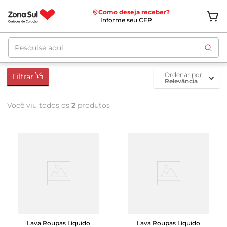
Como deseja receber?
Informe seu CEP
Pesquise aqui
ordenar por
Filtrar
Relevância
Você viu todos os
2
produtos
Lava Roupas Líquido
Lava Roupas Líquido