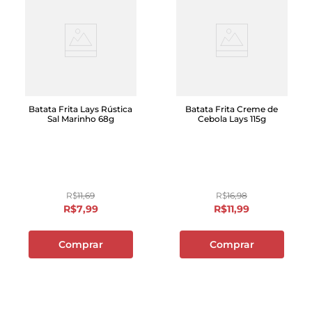
Batata Frita Lays Rústica
Batata Frita Creme de
Sal Marinho 68g
Cebola Lays 115g
R$
11
,
69
R$
16
,
98
R$
7
,
99
R$
11
,
99
Comprar
Comprar