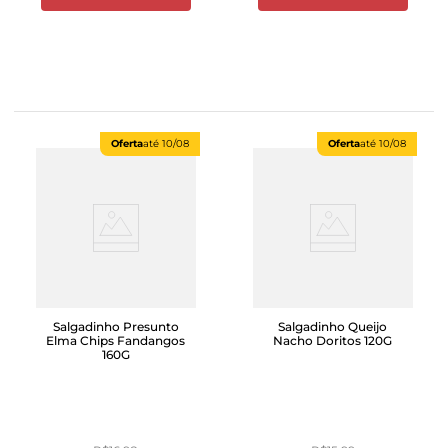
Oferta
até
10/08
Oferta
até
10/08
Salgadinho Presunto
Salgadinho Queijo
Elma Chips Fandangos
Nacho Doritos 120G
160G