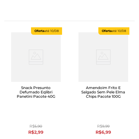
Oferta
até
10/08
Oferta
até
10/08
Snack Presunto
Amendoim Frito E
Defumado Eqlibri
Salgado Sem Pele Elma
Panetini Pacote 40G
Chips Pacote 100G
R$
5
,
90
R$
9
,
99
R$
2
,
99
R$
6
,
99