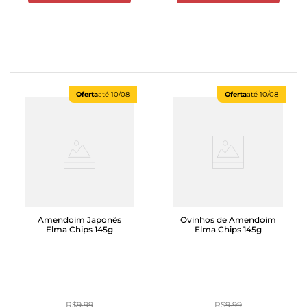
Oferta
até
10/08
Oferta
até
10/08
Amendoim Japonês
Ovinhos de Amendoim
Elma Chips 145g
Elma Chips 145g
R$
9
,
99
R$
9
,
99