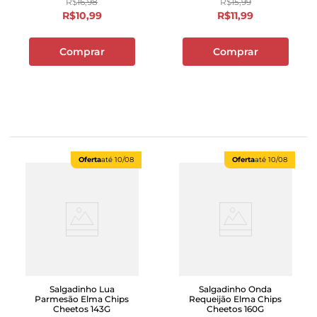
R$
16
,
98
R$
15
,
99
R$
10
,
99
R$
11
,
99
Comprar
Comprar
Oferta
até
10/08
Oferta
até
10/08
Salgadinho Lua
Salgadinho Onda
Parmesão Elma Chips
Requeijão Elma Chips
Cheetos 143G
Cheetos 160G