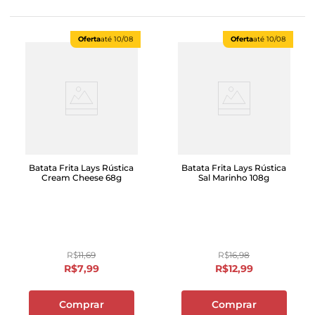
Oferta
até
10/08
Oferta
até
10/08
Batata Frita Lays Rústica
Batata Frita Lays Rústica
Cream Cheese 68g
Sal Marinho 108g
R$
11
,
69
R$
16
,
98
R$
7
,
99
R$
12
,
99
Comprar
Comprar