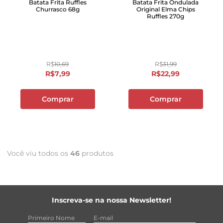
Batata Frita Ruffles
Batata Frita Ondulada
Churrasco 68g
Original Elma Chips
Ruffles 270g
R$
10
,
69
R$
31
,
99
R$
7
,
99
R$
22
,
99
Comprar
Comprar
Você viu todos os
46
produtos
Inscreva-se na nossa Newsletter!