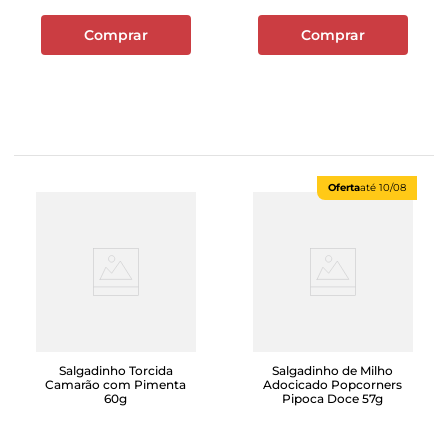
Comprar
Comprar
Oferta
até
10/08
Salgadinho Torcida
Salgadinho de Milho
Camarão com Pimenta
Adocicado Popcorners
60g
Pipoca Doce 57g