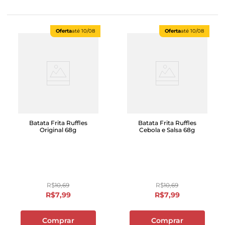
Oferta
até
10/08
Oferta
até
10/08
Batata Frita Ruffles
Batata Frita Ruffles
Original 68g
Cebola e Salsa 68g
R$
10
,
69
R$
10
,
69
R$
7
,
99
R$
7
,
99
Comprar
Comprar