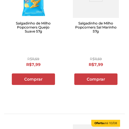
Salgadinho de Milho
Salgadinho de Milho
Popcorners Queijo
Popcorners Sal Marinho
Suave 57g
57g
R$
11
,
59
R$
11
,
59
R$
7
,
99
R$
7
,
99
Comprar
Comprar
Oferta
até
10/08