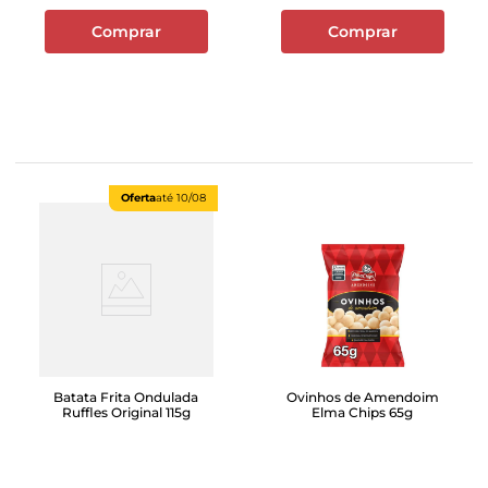
Comprar
Comprar
Oferta
até
10/08
Batata Frita Ondulada
Ovinhos de Amendoim
Ruffles Original 115g
Elma Chips 65g