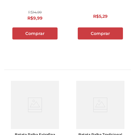
R$
14
,
99
R$
5
,
29
R$
9
,
99
Comprar
Comprar
Batata Palha Extrafina
Batata Palha Tradicional