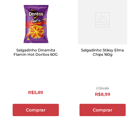
Salgadinho Dinamita
Salgadinho Stiksy Elma
Flamin Hot Doritos 60G
Chips 160g
R$
11
,
99
R$
5
,
89
R$
8
,
99
Comprar
Comprar