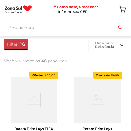
Como deseja receber?
Informe seu CEP
Pesquise aqui
ordenar por
Filtrar
Relevância
Você viu todos os
46
produtos
Oferta
até
10/08
Oferta
até
10/08
Batata Frita Lays FIFA
Batata Frita Lays