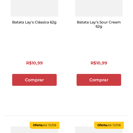
Batata Lay's Clássica 62g
Batata Lay's Sour Cream
62g
R$
10
,
99
R$
10
,
99
Comprar
Comprar
Oferta
até
10/08
Oferta
até
10/08