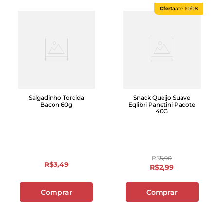
Oferta
até
10/08
Salgadinho Torcida
Snack Queijo Suave
Bacon 60g
Eqlibri Panetini Pacote
40G
R$
5
,
90
R$
3
,
49
R$
2
,
99
Comprar
Comprar