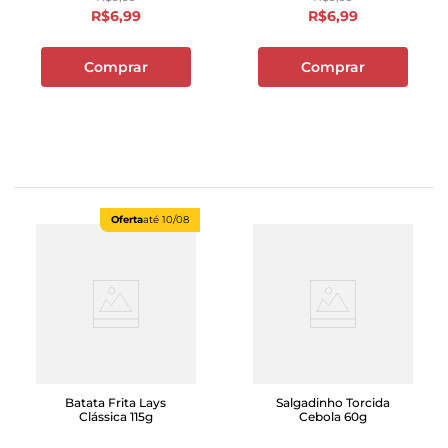
R$
6
,
99
R$
6
,
99
Comprar
Comprar
Oferta
até
10/08
Batata Frita Lays
Salgadinho Torcida
Clássica 115g
Cebola 60g