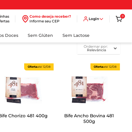
inhas
Como deseja receber?
0
Login
fertas
Informe seu CEP
dos Doces
Sem Glúten
Sem Lactose
ordernar por
Relevância
Oferta
até
12/08
Oferta
até
12/08
Bife Chorizo 481 400g
Bife Ancho Bovina 481
500g