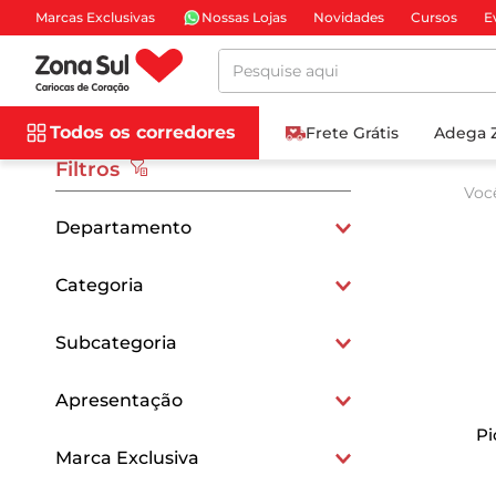
Marcas Exclusivas
Nossas Lojas
Novidades
Cursos
E
Pesquise aqui
Todos os corredores
Frete Grátis
Adega 
Filtros
Voc
Departamento
Carnes e Peixes
Categoria
Congelados
Bovinas
Subcategoria
Carnes para Churrasco
Churrasco Especial
Apresentação
Hambúrgueres
Pi
Congelada
Marca Exclusiva