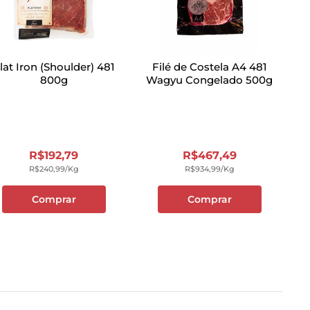
lat Iron (Shoulder) 481
Filé de Costela A4 481
800g
Wagyu Congelado 500g
R$
192
,
79
R$
467
,
49
R$
240
,
99
/kg
R$
934
,
99
/kg
Comprar
Comprar