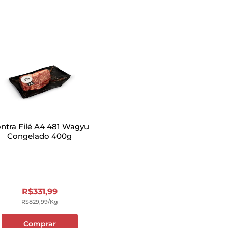
ntra Filé A4 481 Wagyu
Congelado 400g
R$
331
,
99
R$
829
,
99
/kg
Comprar