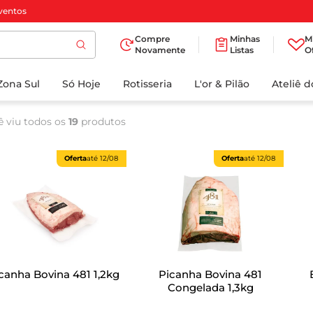
ventos
Compre
Minhas
M
Novamente
Listas
O
TERMOS MAIS
Zona Sul
Só Hoje
BUSCADOS
Rotisseria
L'or & Pilão
Ateliê 
1
º
cafe
ê viu todos os
19
produtos
2
º
iogurte
3
º
papel higienico
Oferta
até
12/08
Oferta
até
12/08
4
º
manteiga
5
º
azeite
6
º
detergente
7
º
leite
canha Bovina 481 1,2kg
Picanha Bovina 481
8
º
biscoito
Congelada 1,3kg
9
º
chocolate