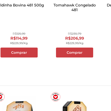
aldinha Bovina 481 500g
Tomahawk Congelado
De
481
R$
125
,
99
R$
235
,
79
R$
114
,
99
R$
206
,
99
R$
229
,
99
/kg
R$
229
,
99
/kg
Comprar
Comprar