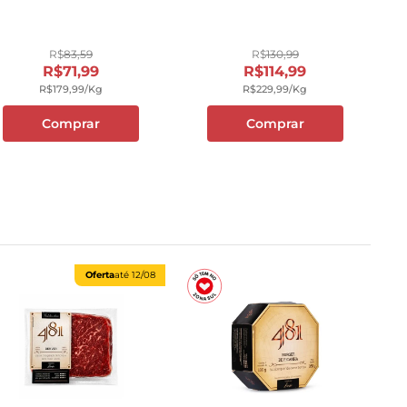
R$
83
,
59
R$
130
,
99
R$
71
,
99
R$
114
,
99
R$
179
,
99
/kg
R$
229
,
99
/kg
Comprar
Comprar
Oferta
até
12/08