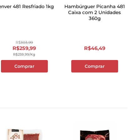
nver 481 Resfriado 1kg
Hambúrguer Picanha 481
Caixa com 2 Unidades
360g
R$
303
,
99
R$
259
,
99
R$
46
,
49
R$
259
,
99
/kg
Comprar
Comprar