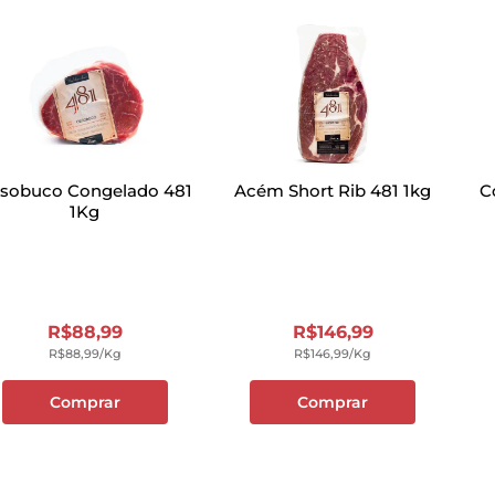
sobuco Congelado 481
Acém Short Rib 481 1kg
C
1Kg
R$
88
,
99
R$
146
,
99
R$
88
,
99
/kg
R$
146
,
99
/kg
Comprar
Comprar