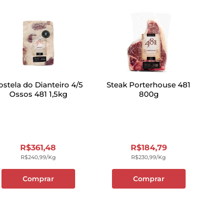
ostela do Dianteiro 4/5
Steak Porterhouse 481
Ossos 481 1,5kg
800g
R$
361
,
48
R$
184
,
79
R$
240
,
99
/kg
R$
230
,
99
/kg
Comprar
Comprar