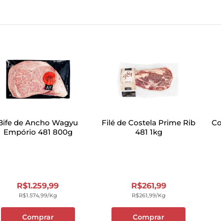
Bife de Ancho Wagyu
Filé de Costela Prime Rib
Co
Empório 481 800g
481 1kg
R$
1
.
259
,
99
R$
261
,
99
R$
1
.
574
,
99
/kg
R$
261
,
99
/kg
Comprar
Comprar