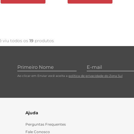
ê viu todos os
19
produtos
Ao clicar em Enviar você aceita a
política de privacidade do Zona Sul
Ajuda
Perguntas Frequentes
Fale Conosco