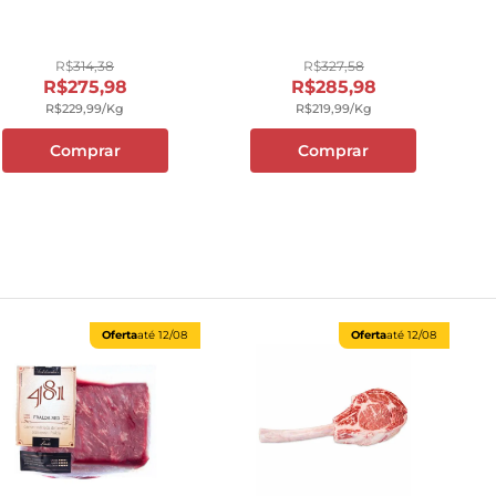
10
º
carne moida
R$
314
,
38
R$
327
,
58
R$
275
,
98
R$
285
,
98
R$
229
,
99
/kg
R$
219
,
99
/kg
Comprar
Comprar
Oferta
até
12/08
Oferta
até
12/08