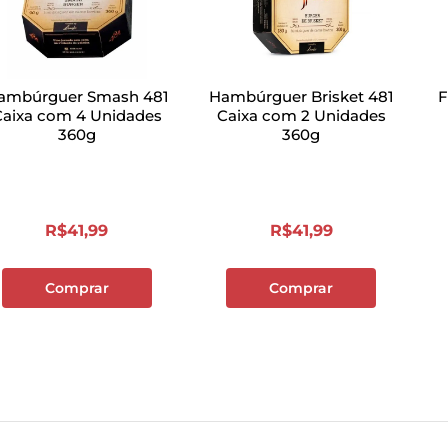
ambúrguer Smash 481
Hambúrguer Brisket 481
F
Caixa com 4 Unidades
Caixa com 2 Unidades
360g
360g
R$
41
,
99
R$
41
,
99
Comprar
Comprar