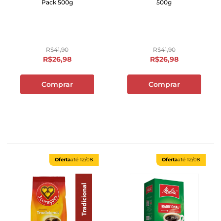
Pack 500g
500g
R$
41
,
90
R$
41
,
90
R$
26
,
98
R$
26
,
98
Comprar
Comprar
Oferta
até
12/08
Oferta
até
12/08