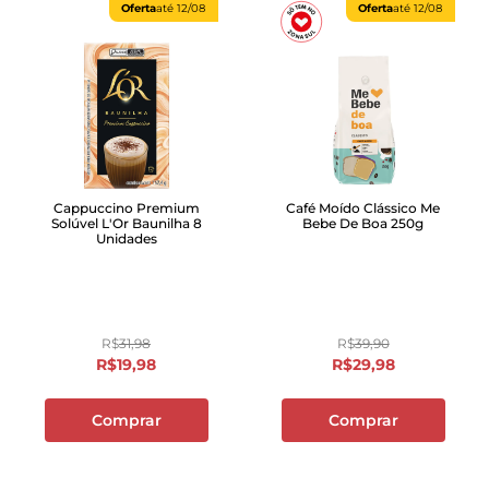
Oferta
até
12/08
Oferta
até
12/08
Cappuccino Premium
Café Moído Clássico Me
Solúvel L'Or Baunilha 8
Bebe De Boa 250g
Unidades
R$
31
,
98
R$
39
,
90
R$
19
,
98
R$
29
,
98
Comprar
Comprar