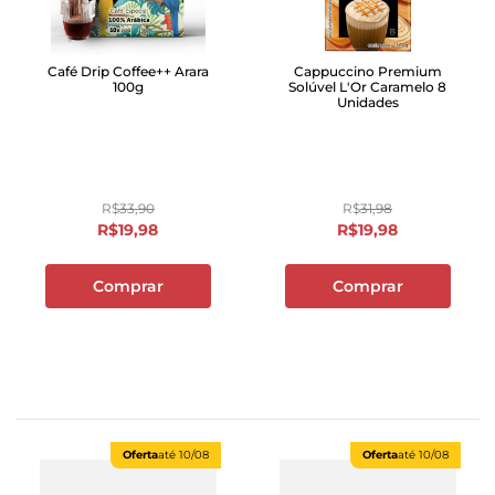
Café Drip Coffee++ Arara
Cappuccino Premium
100g
Solúvel L'Or Caramelo 8
Unidades
R$
33
,
90
R$
31
,
98
R$
19
,
98
R$
19
,
98
Comprar
Comprar
Oferta
até
10/08
Oferta
até
10/08