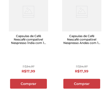
Capsulas de Café
Capsulas de Café
Nescafé compatível
Nescafé compatível
Nespresso Índia com 10
Nespresso Andes com 10
unidades
unidades
R$
34
,
97
R$
34
,
97
R$
17
,
99
R$
17
,
99
Comprar
Comprar