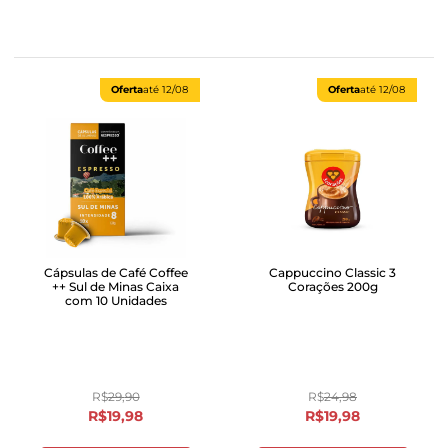
Oferta
até
12/08
Oferta
até
12/08
Cápsulas de Café Coffee
Cappuccino Classic 3
++ Sul de Minas Caixa
Corações 200g
com 10 Unidades
R$
29
,
90
R$
24
,
98
R$
19
,
98
R$
19
,
98