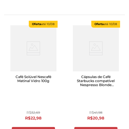
Oferta
até
10/08
Oferta
até
10/08
Café Solúvel Nescafé
Cápsulas de Café
Matinal Vidro 100g
Starbucks compatível
Nespresso Blonde
Espresso Roast com 10
unidades
R$
32
,
69
R$
41
,
98
R$
22
,
98
R$
20
,
98