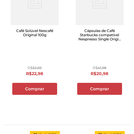
Café Solúvel Nescafé
Cápsulas de Café
Original 100g
Starbucks compatível
Nespresso Single Origin
Colômbia com 10
unidades
R$
32
,
69
R$
41
,
98
R$
22
,
98
R$
20
,
98
Comprar
Comprar