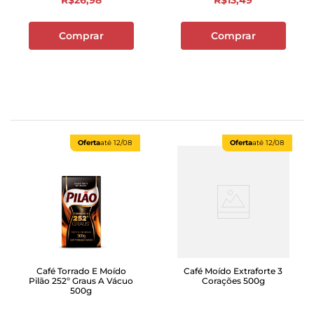
R$
26
,
98
R$
13
,
49
Comprar
Comprar
Oferta
até
12/08
Oferta
até
12/08
Café Torrado E Moído
Café Moído Extraforte 3
Pilão 252º Graus A Vácuo
Corações 500g
500g