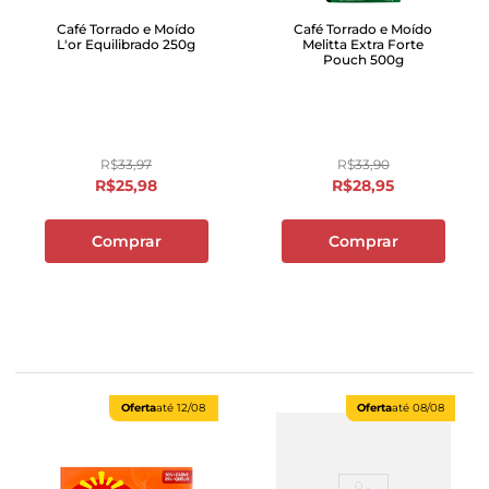
Café Torrado e Moído
Café Torrado e Moído
L'or Equilibrado 250g
Melitta Extra Forte
Pouch 500g
R$
33
,
97
R$
33
,
90
R$
25
,
98
R$
28
,
95
Comprar
Comprar
Oferta
até
12/08
Oferta
até
08/08