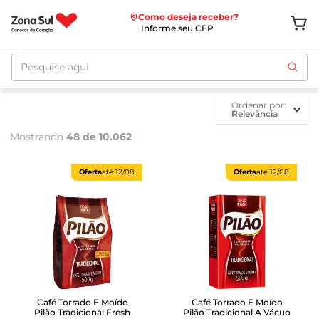
Como deseja receber?
Informe seu CEP
Pesquise aqui
ordenar por
Relevância
Mostrando
48 de 10.062
Oferta
até
12/08
Oferta
até
12/08
Café Torrado E Moído
Café Torrado E Moído
Pilão Tradicional Fresh
Pilão Tradicional A Vácuo