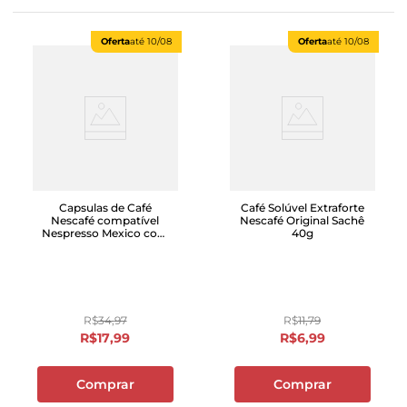
Oferta
até
10/08
Oferta
até
10/08
Capsulas de Café
Café Solúvel Extraforte
Nescafé compatível
Nescafé Original Sachê
Nespresso Mexico com
40g
10 unidades
R$
34
,
97
R$
11
,
79
R$
17
,
99
R$
6
,
99
Comprar
Comprar