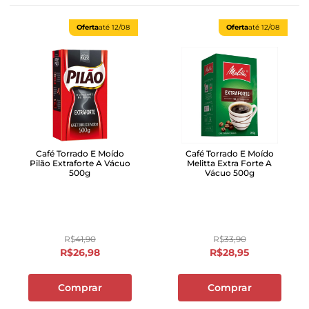
Oferta
até
12/08
Oferta
até
12/08
Café Torrado E Moído
Café Torrado E Moído
Pilão Extraforte A Vácuo
Melitta Extra Forte A
500g
Vácuo 500g
R$
41
,
90
R$
33
,
90
R$
26
,
98
R$
28
,
95
Comprar
Comprar