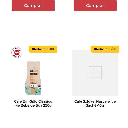
Comprar
Comprar
Oferta
até
12/08
Oferta
até
10/08
Café Em Grão Clássico
Café Solúvel Nescafé Ice
Me Bebe de Boa 250g
Sachê 40g