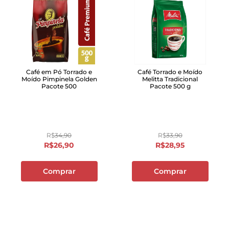
Café em Pó Torrado e
Café Torrado e Moído
Moído Pimpinela Golden
Melitta Tradicional
Pacote 500
Pacote 500 g
R$
34
,
90
R$
33
,
90
R$
26
,
90
R$
28
,
95
Comprar
Comprar