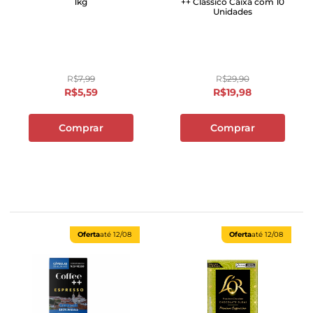
1kg
++ Clássico Caixa com 10
Unidades
R$
7
,
99
R$
29
,
90
R$
5
,
59
R$
19
,
98
Comprar
Comprar
Oferta
até
12/08
Oferta
até
12/08