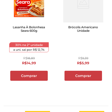
Lasanha À Bolonhesa
Brócolis Americano
Seara 600g
Unidade
30% na 2º unidade
a uni. sai por
R$ 12,74
R$
18
,
89
R$
9
,
39
R$
14
,
99
R$
5
,
99
Comprar
Comprar