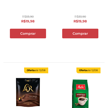
R$
33
,
90
R$
33
,
90
R$
19
,
98
R$
19
,
98
Comprar
Comprar
Oferta
até
12/08
Oferta
até
12/08