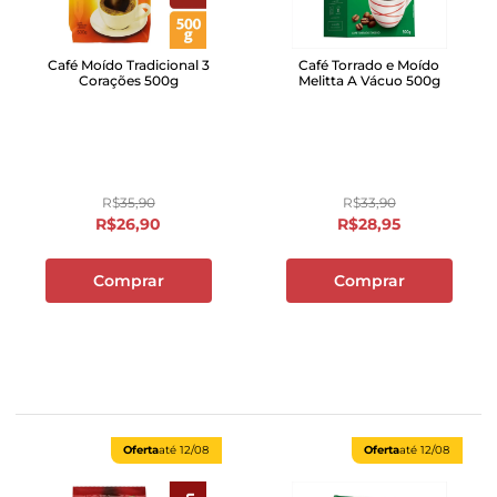
Café Moído Tradicional 3
Café Torrado e Moído
Corações 500g
Melitta A Vácuo 500g
R$
35
,
90
R$
33
,
90
R$
26
,
90
R$
28
,
95
Comprar
Comprar
Oferta
até
12/08
Oferta
até
12/08