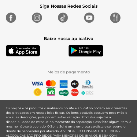
Siga Nossas Redes Sociais
Baixe nosso aplicativo
Meios de pagamento
Os preços e os produtos visualizados no site e aplicativo podem ser diferentes
dos praticados em nossas lojas físicas. Os itens pesáveis possuem peso médio
em suas descrições, pois podem sofrer variação. Produtos sujeitos à
disponibilidade de estoque no momento da separação. Caso falte algum item, o
mesmo não será cobrado. O Zona Sul é uma empresa varejista e se reserva o
direito de não vender por atacado. A VENDA E O CONSUMO DE BEBIDAS
ALCOÓLICAS SÃO PROIBIDOS PARA MENORES DE 18 ANOS. BEBA COM