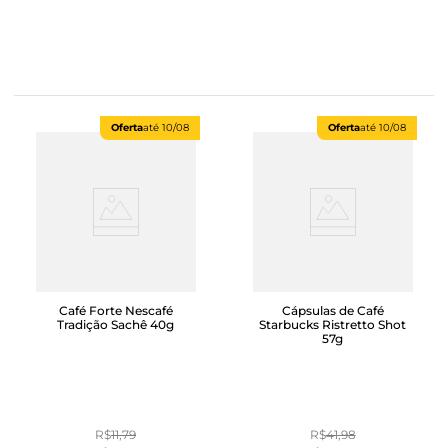
Oferta
até
10/08
Oferta
até
10/08
Café Forte Nescafé
Cápsulas de Café
Tradição Sachê 40g
Starbucks Ristretto Shot
57g
R$
11
,
79
R$
41
,
98