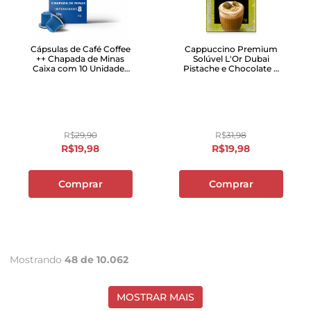
Cápsulas de Café Coffee
Cappuccino Premium
++ Chapada de Minas
Solúvel L'Or Dubai
Caixa com 10 Unidades
Pistache e Chocolate 8
50g
Unidades
R$
29
,
90
R$
31
,
98
R$
19
,
98
R$
19
,
98
Comprar
Comprar
Mostrando
48 de 10.062
MOSTRAR MAIS