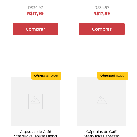
R$
34
,
97
R$
34
,
97
R$
17
,
99
R$
17
,
99
Comprar
Comprar
Oferta
até
10/08
Oferta
até
10/08
Cápsulas de Café
Cápsulas de Café
Starbucks House Blend
Starbucks Espresso