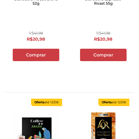
52g
Roast 55g
R$
41
,
98
R$
41
,
98
R$
20
,
98
R$
20
,
98
Comprar
Comprar
Oferta
até
12/08
Oferta
até
12/08