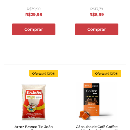
R$
39
,
90
R$
13
,
79
R$
29
,
98
R$
8
,
99
Comprar
Comprar
Oferta
até
12/08
Oferta
até
12/08
Arroz Branco Tio João
Cápsulas de Café Coffee