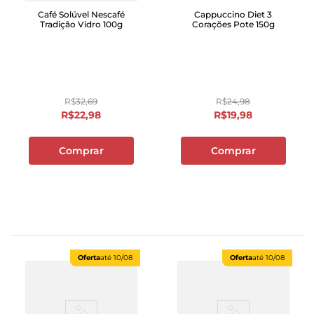
Café Solúvel Nescafé
Cappuccino Diet 3
Tradição Vidro 100g
Corações Pote 150g
R$
32
,
69
R$
24
,
98
R$
22
,
98
R$
19
,
98
Comprar
Comprar
Oferta
até
10/08
Oferta
até
10/08