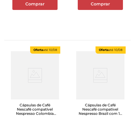
Comprar
Comprar
Oferta
até
10/08
Oferta
até
10/08
Cápsulas de Café
Cápsulas de Café
Nescafé compatível
Nescafé compatível
Nespresso Colombia
Nespresso Brazil com 10
com 10 unidades
unidades