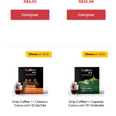
R$
6
,
99
R$
20
,
98
Comprar
Comprar
Oferta
até
12/08
Oferta
até
12/08
Drip Coffee ++ Clássico
Drip Coffee++ Caparaó
Caixa com 10 Sachês
Caixa com 10 Unidades