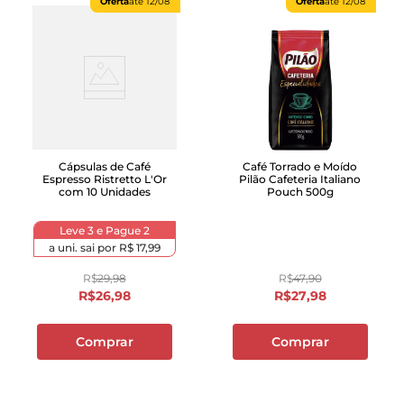
Oferta
até
12/08
Oferta
até
12/08
Cápsulas de Café
Café Torrado e Moído
Espresso Ristretto L'Or
Pilão Cafeteria Italiano
com 10 Unidades
Pouch 500g
Leve 3 e Pague 2
a uni. sai por
R$ 17,99
R$
29
,
98
R$
47
,
90
R$
26
,
98
R$
27
,
98
Comprar
Comprar