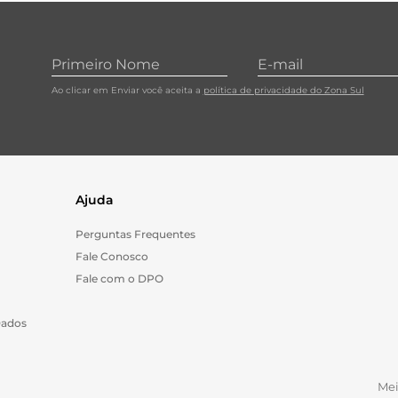
10
º
cebola
Ao clicar em Enviar você aceita a
política de privacidade do Zona Sul
Ajuda
Perguntas Frequentes
Fale Conosco
Fale com o DPO
Dados
Me