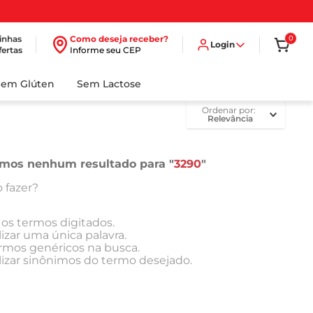
inhas
Como deseja receber?
0
Login
fertas
Informe seu CEP
Sem Glúten
Sem Lactose
ordenar por
Relevância
mos nenhum resultado para "
3290
"
 fazer?
 os termos digitados.
lizar uma única palavra.
ermos genéricos na busca.
lizar sinônimos do termo desejado.