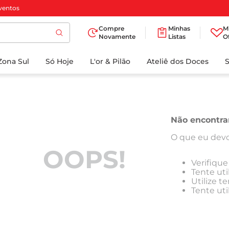
ventos
Compre
Minhas
M
Novamente
Listas
O
TERMOS MAIS
Zona Sul
Só Hoje
BUSCADOS
L'or & Pilão
Ateliê dos Doces
1
º
cafe
2
º
papel higienico
3
º
iogurte
Não encontra
4
º
manteiga
O que eu devo
5
º
detergente
OOPS!
Verifique
6
º
azeite
Tente uti
Utilize t
7
º
biscoito
Tente uti
8
º
leite
9
º
chocolate