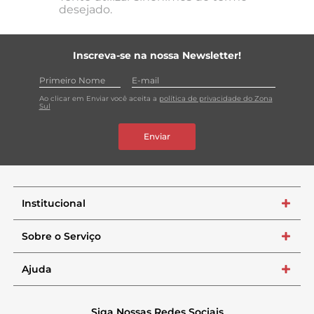
desejado.
Inscreva-se na nossa Newsletter!
Ao clicar em Enviar você aceita a
política de privacidade do Zona
Sul
Enviar
Institucional
+
Sobre o Serviço
+
Ajuda
+
Siga Nossas Redes Sociais