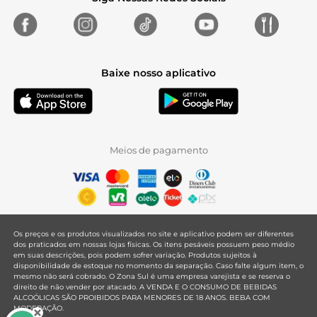
Baixe nosso aplicativo
Meios de pagamento
Os preços e os produtos visualizados no site e aplicativo podem ser diferentes
dos praticados em nossas lojas físicas. Os itens pesáveis possuem peso médio
em suas descrições, pois podem sofrer variação. Produtos sujeitos à
disponibilidade de estoque no momento da separação. Caso falte algum item, o
mesmo não será cobrado. O Zona Sul é uma empresa varejista e se reserva o
direito de não vender por atacado. A VENDA E O CONSUMO DE BEBIDAS
ALCOÓLICAS SÃO PROIBIDOS PARA MENORES DE 18 ANOS. BEBA COM
MODERAÇÃO.