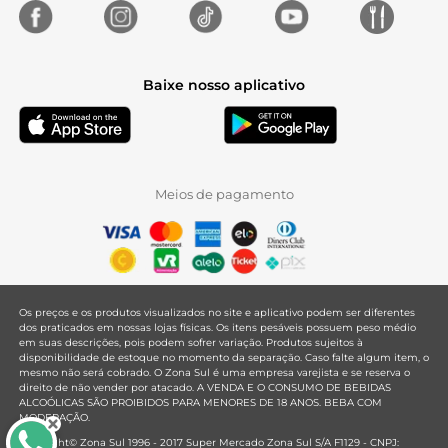
Baixe nosso aplicativo
Meios de pagamento
Os preços e os produtos visualizados no site e aplicativo podem ser diferentes
dos praticados em nossas lojas físicas. Os itens pesáveis possuem peso médio
em suas descrições, pois podem sofrer variação. Produtos sujeitos à
disponibilidade de estoque no momento da separação. Caso falte algum item, o
mesmo não será cobrado. O Zona Sul é uma empresa varejista e se reserva o
direito de não vender por atacado. A VENDA E O CONSUMO DE BEBIDAS
ALCOÓLICAS SÃO PROIBIDOS PARA MENORES DE 18 ANOS. BEBA COM
MODERAÇÃO.
Copyright© Zona Sul 1996 - 2017 Super Mercado Zona Sul S/A F1129 - CNPJ: